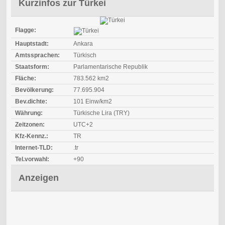
Kurzinfos zur Türkei
Flagge:
Hauptstadt:
Ankara
Amtssprachen:
Türkisch
Staatsform:
Parlamentarische Republik
Fläche:
783.562 km2
Bevölkerung:
77.695.904
Bev.dichte:
101 Einw/km2
Währung:
Türkische Lira (TRY)
Zeitzonen:
UTC+2
Kfz-Kennz.:
TR
Internet-TLD:
.tr
Tel.vorwahl:
+90
Anzeigen