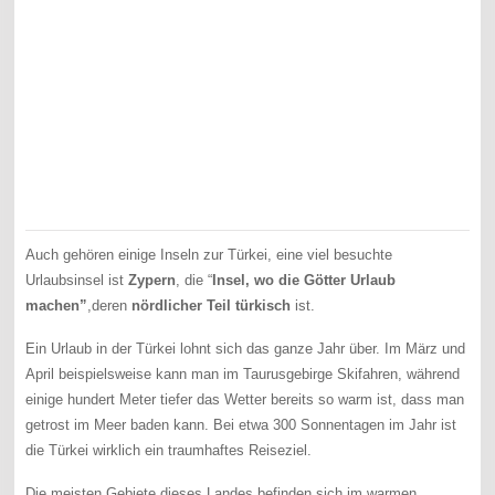
Auch gehören einige Inseln zur Türkei, eine viel besuchte
Urlaubsinsel ist
Zypern
, die “
Insel, wo die Götter Urlaub
machen”
,deren
nördlicher Teil türkisch
ist.
Ein Urlaub in der Türkei lohnt sich das ganze Jahr über. Im März und
April beispielsweise kann man im Taurusgebirge Skifahren, während
einige hundert Meter tiefer das Wetter bereits so warm ist, dass man
getrost im Meer baden kann. Bei etwa 300 Sonnentagen im Jahr ist
die Türkei wirklich ein traumhaftes Reiseziel.
Die meisten Gebiete dieses Landes befinden sich im warmen