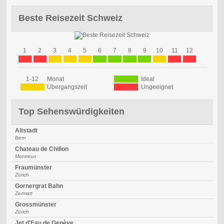
Beste Reisezeit Schweiz
1
2
3
4
5
6
7
8
9
10
11
12
1-12
Monat
Ideal
Übergangszeit
Ungeeignet
Top Sehenswürdigkeiten
Altstadt
Bern
Chateau de Chillon
Montreux
Fraumünster
Zürich
Gornergrat Bahn
Zermatt
Grossmünster
Zürich
Jet d'Eau de Genève