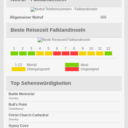
Allgemeiner Notruf
999
Beste Reisezeit Falklandinseln
1
2
3
4
5
6
7
8
9
10
11
12
1-12
Monat
Ideal
Übergangszeit
Ungeeignet
Top Sehenswürdigkeiten
Battle Memorial
Stanley
Bull's Point
Ostfalkland
Christ Church Cathedral
Stanley
Gypsy Cove