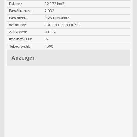
Fläche:
12.173 km2
Bevölkerung:
2.932
Bev.dichte:
0,26 Einw/km2
Währung:
Falkland-Pfund (FKP)
Zeitzonen:
UTC-4
Internet-TLD:
.fk
Tel.vorwahl:
+500
Anzeigen