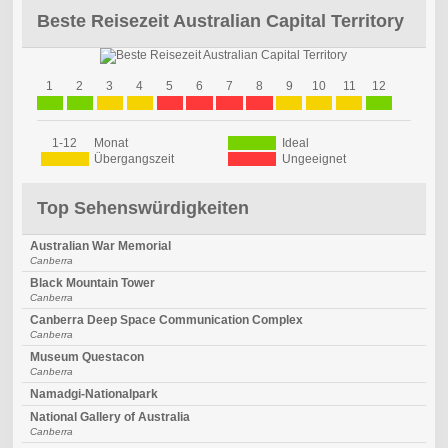
Beste Reisezeit Australian Capital Territory
1
2
3
4
5
6
7
8
9
10
11
12
1-12
Monat
Ideal
Übergangszeit
Ungeeignet
Top Sehenswürdigkeiten
Australian War Memorial
Canberra
Black Mountain Tower
Canberra
Canberra Deep Space Communication Complex
Canberra
Museum Questacon
Canberra
Namadgi-Nationalpark
National Gallery of Australia
Canberra