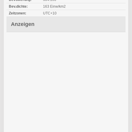
Bev.dichte:
163 Einw/km2
Zeitzonen:
UTC+10
Anzeigen