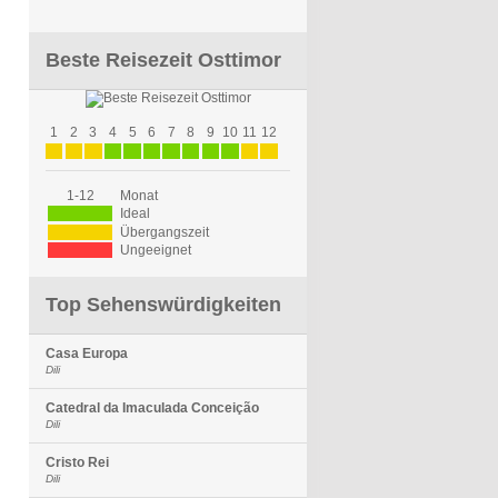
Beste Reisezeit Osttimor
1
2
3
4
5
6
7
8
9
10
11
12
1-12
Monat
Ideal
Übergangszeit
Ungeeignet
Top Sehenswürdigkeiten
Casa Europa
Dili
Catedral da Imaculada Conceição
Dili
Cristo Rei
Dili