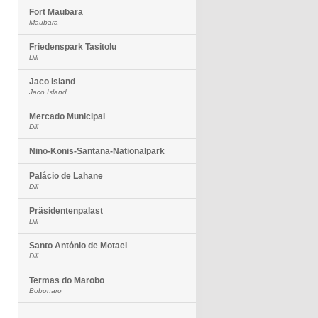
Fort Maubara
Maubara
Friedenspark Tasitolu
Dili
Jaco Island
Jaco Island
Mercado Municipal
Dili
Nino-Konis-Santana-Nationalpark
Palácio de Lahane
Dili
Präsidentenpalast
Dili
Santo António de Motael
Dili
Termas do Marobo
Bobonaro