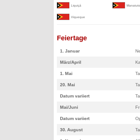
Liquiçá
Manatut
Viqueque
Feiertage
1. Januar
Ne
März/April
Ka
1. Mai
Ta
20. Mai
Ta
Datum variiert
Ta
Mai/Juni
Fr
Datum variiert
Op
30. August
Ta