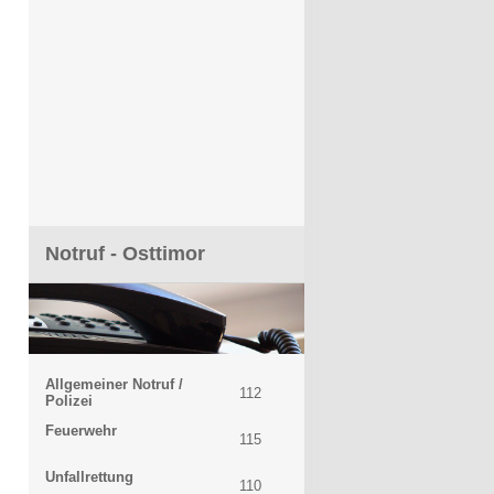
Notruf - Osttimor
Allgemeiner Notruf /
112
Polizei
Feuerwehr
115
Unfallrettung
110