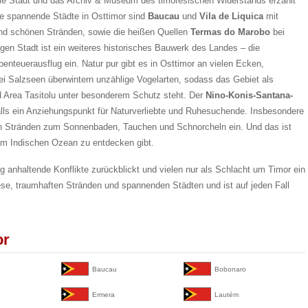
die Stadt und das Archiv & Museum des timoresischen Widerstands erzählt
e spannende Städte in Osttimor sind
Baucau
und
Vila de Liquica
mit
nd schönen Stränden, sowie die heißen Quellen
Termas do Marobo
bei
gen Stadt ist ein weiteres historisches Bauwerk des Landes – die
teuerausflug ein. Natur pur gibt es in Osttimor an vielen Ecken,
rei Salzseen überwintern unzählige Vogelarten, sodass das Gebiet als
rd Area Tasitolu unter besonderem Schutz steht. Der
Nino-Konis-Santana-
lls ein Anziehungspunkt für Naturverliebte und Ruhesuchende. Insbesondere
hen Stränden zum Sonnenbaden, Tauchen und Schnorcheln ein. Und das ist
 im Indischen Ozean zu entdecken gibt.
ng anhaltende Konflikte zurückblickt und vielen nur als Schlacht um Timor ein
diese, traumhaften Stränden und spannenden Städten und ist auf jeden Fall
or
Baucau
Bobonaro
Ermera
Lautém