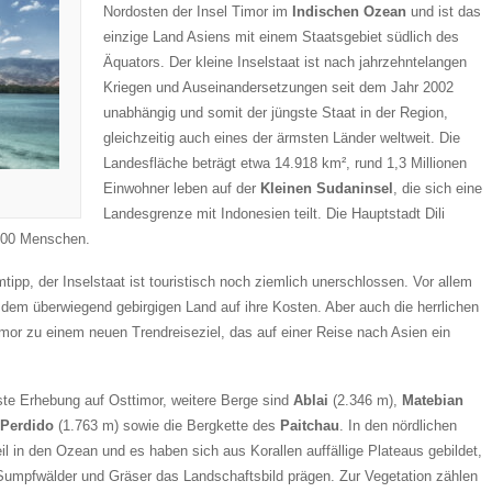
Nordosten der Insel Timor im
Indischen Ozean
und ist das
einzige Land Asiens mit einem Staatsgebiet südlich des
Äquators. Der kleine Inselstaat ist nach jahrzehntelangen
Kriegen und Auseinandersetzungen seit dem Jahr 2002
unabhängig und somit der jüngste Staat in der Region,
gleichzeitig auch eines der ärmsten Länder weltweit. Die
Landesfläche beträgt etwa 14.918 km², rund 1,3 Millionen
Einwohner leben auf der
Kleinen Sudaninsel
, die sich eine
Landesgrenze mit Indonesien teilt. Die Hauptstadt Dili
.000 Menschen.
tipp, der Inselstaat ist touristisch noch ziemlich unerschlossen. Vor allem
em überwiegend gebirgigen Land auf ihre Kosten. Aber auch die herrlichen
r zu einem neuen Trendreiseziel, das auf einer Reise nach Asien ein
te Erhebung auf Osttimor, weitere Berge sind
Ablai
(2.346 m),
Matebian
Perdido
(1.763 m) sowie die Bergkette des
Paitchau
. In den nördlichen
eil in den Ozean und es haben sich aus Korallen auffällige Plateaus gebildet,
Sumpfwälder und Gräser das Landschaftsbild prägen. Zur Vegetation zählen