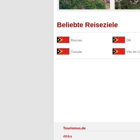
Beliebte Reiseziele
Baucau
Dili
Tutuala
Vila de L
Tourismus.de
Afrika