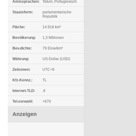
Amtssprachen:
Tetum, Portugiesisch
Staatsform:
parlamentarische
Republik
Fläche:
14.918 km²
Bevölkerung:
1,3 Millionen
Bev.dichte:
79 Einw/km²
Währung:
US-Dollar (USD)
Zeitzonen:
UTC+9
Kfz-Kennz.:
TL
Internet-TLD:
.tl
Tel.vorwahl:
+670
Anzeigen