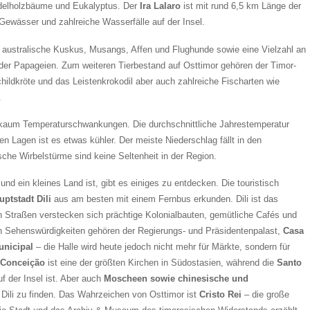
delholzbäume und Eukalyptus. Der
Ira Lalaro
ist mit rund 6,5 km Länge der
Gewässer und zahlreiche Wasserfälle auf der Insel.
r australische Kuskus, Musangs, Affen und Flughunde sowie eine Vielzahl an
er Papageien. Zum weiteren Tierbestand auf Osttimor gehören der Timor-
ildkröte und das Leistenkrokodil aber auch zahlreiche Fischarten wie
.
t kaum Temperaturschwankungen. Die durchschnittliche Jahrestemperatur
ren Lagen ist es etwas kühler. Der meiste Niederschlag fällt in den
he Wirbelstürme sind keine Seltenheit in der Region.
nd ein kleines Land ist, gibt es einiges zu entdecken. Die touristisch
uptstadt Dili
aus am besten mit einem Fernbus erkunden. Dili ist das
en Straßen verstecken sich prächtige Kolonialbauten, gemütliche Cafés und
en Sehenswürdigkeiten gehören der Regierungs- und Präsidentenpalast,
Casa
nicipal
– die Halle wird heute jedoch nicht mehr für Märkte, sondern für
 Conceição
ist eine der größten Kirchen in Südostasien, während die
Santo
f der Insel ist. Aber auch
Moscheen sowie chinesische und
 Dili zu finden. Das Wahrzeichen von Osttimor ist
Cristo Rei
– die große