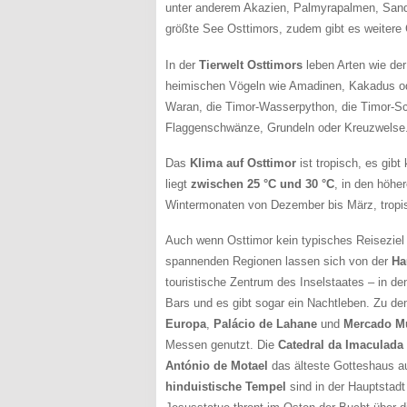
unter anderem Akazien, Palmyrapalmen, San
größte See Osttimors, zudem gibt es weitere 
In der
Tierwelt Osttimors
leben Arten wie de
heimischen Vögeln wie Amadinen, Kakadus od
Waran, die Timor-Wasserpython, die Timor-Sch
Flaggenschwänze, Grundeln oder Kreuzwelse
Das
Klima auf Osttimor
ist tropisch, es gib
liegt
zwischen 25 °C und 30 °C
, in den höhe
Wintermonaten von Dezember bis März, tropisc
Auch wenn Osttimor kein typisches Reiseziel u
spannenden Regionen lassen sich von der
Ha
touristische Zentrum des Inselstaates – in d
Bars und es gibt sogar ein Nachtleben. Zu d
Europa
,
Palácio de Lahane
und
Mercado Mu
Messen genutzt. Die
Catedral da Imaculada
António de Motael
das älteste Gotteshaus au
hinduistische Tempel
sind in der Hauptstadt