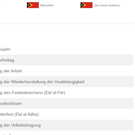
o
Manufahi
Oe-Cusse Ambeno
ujahr
rfreitag
g der Arbeit
g der Wiederherstellung der Unabhängigkeit
g des Fastenbrechens (Eid al-Fitr)
onleichnam
ferfest (Eid al Adha)
g der Volksbefragung