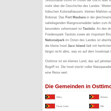
Jesusstatue thront im Osten der Bucht über 
mehr über die Geschichte des Landes. Weiter
hübschen Kolonialhäusern, kleinen Märkten u
Bobonar. Das
Fort Maubara
in der gleichnami
naheliegenden Mangrovenwälder laden zum Aben
besonders sehenswert ist
Tasitolu
: An den d
Friedenspark Tasitolu sowie als Important Bi
Nationalpark
im Osten des Landes ist ebenfa
die kleine Insel
Jaco Island
lädt mit herrlic
längst nicht alles, was es auf dem Inselstaat
Osttimor ist ein kleines Land, das auf jahrela
Begriff ist. Die Insel steckt voller Naturpara
eine Reise wert.
Die Gemeinden in Osttim
Aileu
Ainaro
Cova Lima
Dili