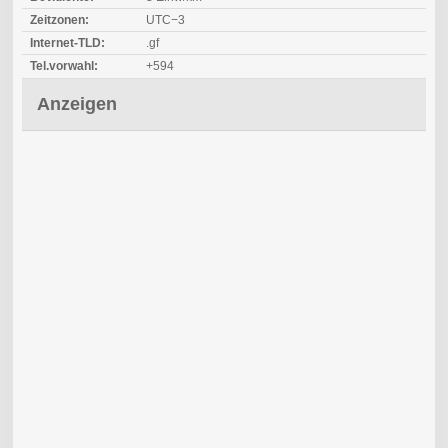
Zeitzonen:
UTC−3
Internet-TLD:
.gf
Tel.vorwahl:
+594
Anzeigen