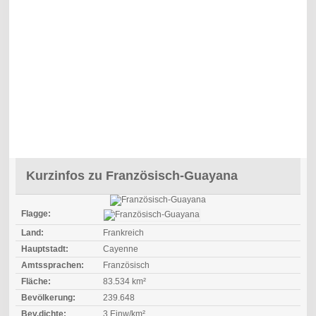
Kurzinfos zu Französisch-Guayana
Flagge:
Land:
Frankreich
Hauptstadt:
Cayenne
Amtssprachen:
Französisch
Fläche:
83.534 km²
Bevölkerung:
239.648
Bev.dichte:
3 Einw/km²