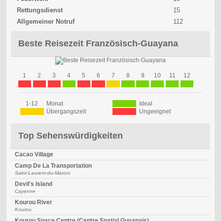
Rettungsdienst
15
Allgemeiner Notruf
112
Beste Reisezeit Französisch-Guayana
1
2
3
4
5
6
7
8
9
10
11
12
1-12
Monat
Ideal
Übergangszeit
Ungeeignet
Top Sehenswürdigkeiten
Cacao Village
Camp De La Transportation
Saint-Laurent-du-Maroni
Devil's Island
Cayenne
Kourou River
Kourou
Kourou Space Centre (Centre Spatial Guyanais)