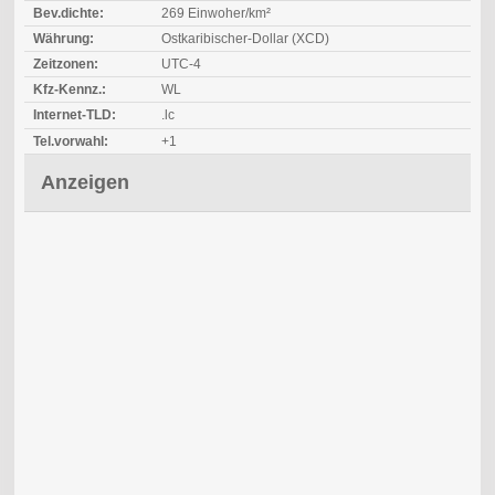
Bev.dichte:
269 Einwoher/km²
Währung:
Ostkaribischer-Dollar (XCD)
Zeitzonen:
UTC-4
Kfz-Kennz.:
WL
Internet-TLD:
.lc
Tel.vorwahl:
+1
Anzeigen