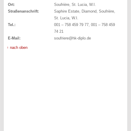
Ort:
Soufrière, St. Lucia, W.I.
Straßenanschrift:
Saphire Estate, Diamond, Soufrière,
St. Lucia, W.I.
Tel.:
001 – 758 459 79 77, 001 – 758 459
74 21
E-Mail:
soufriere@hk-diplo.de
↑ nach oben