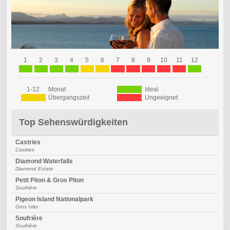
1
2
3
4
5
6
7
8
9
10
11
12
1-12
Monat
Ideal
Übergangszeit
Ungeeignet
Top Sehenswürdigkeiten
Castries
Castries
Diamond Waterfalls
Diamond Estate
Petit Piton & Gros Piton
Soufrière
Pigeon Island Nationalpark
Gros Islet
Soufrière
Soufrière