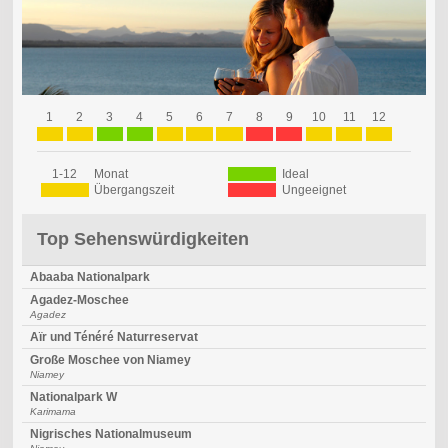
1
2
3
4
5
6
7
8
9
10
11
12
1-12
Monat
Ideal
Übergangszeit
Ungeeignet
Top Sehenswürdigkeiten
Abaaba Nationalpark
Agadez-Moschee
Agadez
Aïr und Ténéré Naturreservat
Große Moschee von Niamey
Niamey
Nationalpark W
Karimama
Nigrisches Nationalmuseum