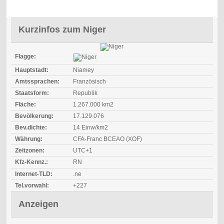
Kurzinfos zum Niger
Flagge:
Hauptstadt:
Niamey
Amtssprachen:
Französisch
Staatsform:
Republik
Fläche:
1.267.000 km2
Bevölkerung:
17.129.076
Bev.dichte:
14 Einw/km2
Währung:
CFA-Franc BCEAO (XOF)
Zeitzonen:
UTC+1
Kfz-Kennz.:
RN
Internet-TLD:
.ne
Tel.vorwahl:
+227
Anzeigen