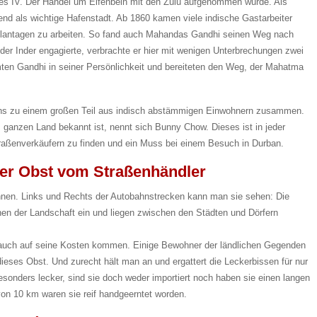
es IV. Der Handel um Elfenbein mit den Zulu aufgenommen wurde. Als
gend als wichtige Hafenstadt. Ab 1860 kamen viele indische Gastarbeiter
lantagen zu arbeiten. So fand auch Mahandas Gandhi seinen Weg nach
e der Inder engagierte, verbrachte er hier mit wenigen Unterbrechungen zwei
ten Gandhi in seiner Persönlichkeit und bereiteten den Weg, der Mahatma
ans zu einem großen Teil aus indisch abstämmigen Einwohnern zusammen.
m ganzen Land bekannt ist, nennt sich Bunny Chow. Dieses ist in jeder
traßenverkäufern zu finden und ein Muss bei einem Besuch in Durban.
ker Obst vom Straßenhändler
nnen. Links und Rechts der Autobahnstrecken kann man sie sehen: Die
en der Landschaft ein und liegen zwischen den Städten und Dörfern
auch auf seine Kosten kommen. Einige Bewohner der ländlichen Gegenden
ieses Obst. Und zurecht hält man an und ergattert die Leckerbissen für nur
onders lecker, sind sie doch weder importiert noch haben sie einen langen
on 10 km waren sie reif handgeerntet worden.