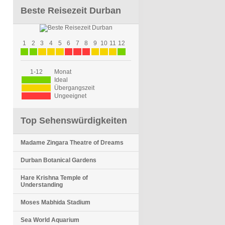
Beste Reisezeit Durban
1
2
3
4
5
6
7
8
9
10
11
12
1-12
Monat
Ideal
Übergangszeit
Ungeeignet
Top Sehenswürdigkeiten
Madame Zingara Theatre of Dreams
Durban Botanical Gardens
Hare Krishna Temple of
Understanding
Moses Mabhida Stadium
Sea World Aquarium