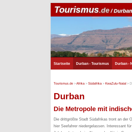
Tourismus
.de
/ Durba
Startseite
Durban - Tourismus
Durban -
Tourismus.de
>
Afrika
>
Südafrika
>
KwaZulu-Natal
>
D
Durban
Die Metropole mit indisch
Die drittgrößte Stadt Südafrikas tront an der
hier Seefahrer niedergelassen. Interessant f