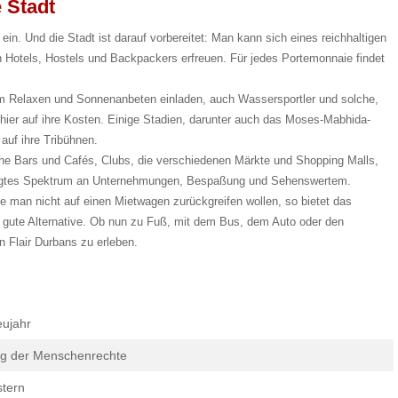
e Stadt
 ein. Und die Stadt ist darauf vorbereitet: Man kann sich eines reichhaltigen
 Hotels, Hostels und Backpackers erfreuen. Für jedes Portemonnaie findet
zum Relaxen und Sonnenanbeten einladen, auch Wassersportler und solche,
ier auf ihre Kosten. Einige Stadien, darunter auch das Moses-Mabhida-
auf ihre Tribühnen.
he Bars und Cafés, Clubs, die verschiedenen Märkte und Shopping Malls,
rägtes Spektrum an Unternehmungen, Bespaßung und Sehenswertem.
e man nicht auf einen Mietwagen zurückgreifen wollen, so bietet das
gute Alternative. Ob nun zu Fuß, mit dem Bus, dem Auto oder den
n Flair Durbans zu erleben.
ujahr
g der Menschenrechte
tern