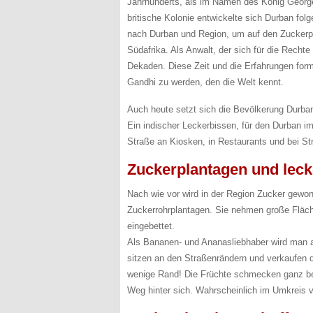
Jahrhunderts, als im Namen des König Georg
britische Kolonie entwickelte sich Durban fol
nach Durban und Region, um auf den Zuckerp
Südafrika. Als Anwalt, der sich für die Recht
Dekaden. Diese Zeit und die Erfahrungen form
Gandhi zu werden, den die Welt kennt.
Auch heute setzt sich die Bevölkerung Durb
Ein indischer Leckerbissen, für den Durban i
Straße an Kiosken, in Restaurants und bei S
Zuckerplantagen und lec
Nach wie vor wird in der Region Zucker gewo
Zuckerrohrplantagen. Sie nehmen große Fläch
eingebettet.
Als Bananen- und Ananasliebhaber wird man 
sitzen an den Straßenrändern und verkaufen d
wenige Rand! Die Früchte schmecken ganz bes
Weg hinter sich. Wahrscheinlich im Umkreis v