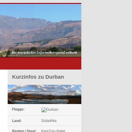
Ihr touristisches Informationsportal weltweit
Kurzinfos zu Durban
Flagge:
Land:
Südafrika
Region / Staat:
KwaZulu-Natal