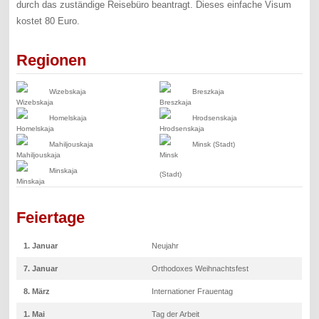
durch das zuständige Reisebüro beantragt. Dieses einfache Visum
kostet 80 Euro.
Regionen
Wizebskaja
Breszkaja
Homelskaja
Hrodsenskaja
Mahiljouskaja
Minsk (Stadt)
Minskaja
Feiertage
1. Januar
Neujahr
7. Januar
Orthodoxes Weihnachtsfest
8. März
Internationer Frauentag
1. Mai
Tag der Arbeit