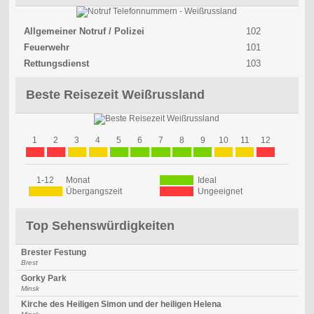
Allgemeiner Notruf / Polizei
102
Feuerwehr
101
Rettungsdienst
103
Beste Reisezeit Weißrussland
1
2
3
4
5
6
7
8
9
10
11
12
1-12
Monat
Ideal
Übergangszeit
Ungeeignet
Top Sehenswürdigkeiten
Brester Festung
Brest
Gorky Park
Minsk
Kirche des Heiligen Simon und der heiligen Helena