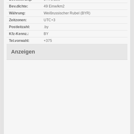
Bev.dichte:
49 Einw/km2
Währung:
Weißrussischer Rubel (BYR)
Zeitzonen:
UTC+3
Postleitzahl:
.by
Kfz-Kennz.:
BY
Tel.vorwahl:
+375
Anzeigen