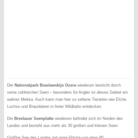
Der
Nationalpark Braslawskije Ozera
wiederum besticht durch
seine zahlreichen Seen – besonders für Angler ist dieses Gebiet ein
wahres Mekka. Auch kann man hier so seltene Tierarten wie Elche,
Luchse und Braunbären in freier Wildbahn entdecken.
Die
Breslauer Seenplatte
wiederum befindet sich im Norden des
Landes und besteht aus mehr als 30 großen und kleinen Seen.
Größter See des Landes mit einer Fläche von etwa 80