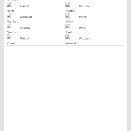
Homel
Hrodna
Mahilijou
Minsk
Orscha
Pinsk
Polazk
Wizebsk