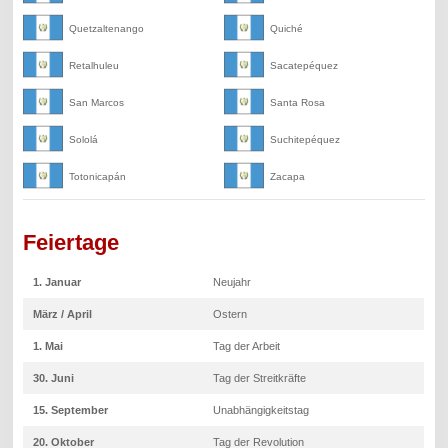
Quetzaltenango
Quiché
Retalhuleu
Sacatepéquez
San Marcos
Santa Rosa
Sololá
Suchitepéquez
Totonicapán
Zacapa
Feiertage
1. Januar
Neujahr
März / April
Ostern
1. Mai
Tag der Arbeit
30. Juni
Tag der Streitkräfte
15. September
Unabhängigkeitstag
20. Oktober
Tag der Revolution