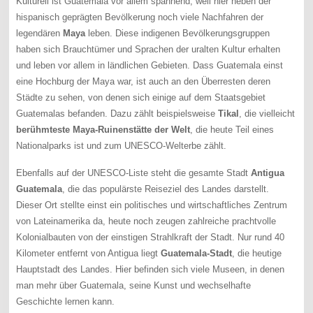
Kulturell ist Guatemala vor allem spannend, weil hier neben der
hispanisch geprägten Bevölkerung noch viele Nachfahren der
legendären
Maya
leben. Diese indigenen Bevölkerungsgruppen
haben sich Brauchtümer und Sprachen der uralten Kultur erhalten
und leben vor allem in ländlichen Gebieten. Dass Guatemala einst
eine Hochburg der Maya war, ist auch an den Überresten deren
Städte zu sehen, von denen sich einige auf dem Staatsgebiet
Guatemalas befanden. Dazu zählt beispielsweise
Tikal
, die vielleicht
berühmteste Maya-Ruinenstätte der Welt
, die heute Teil eines
Nationalparks ist und zum UNESCO-Welterbe zählt.
Ebenfalls auf der UNESCO-Liste steht die gesamte Stadt
Antigua
Guatemala
, die das populärste Reiseziel des Landes darstellt.
Dieser Ort stellte einst ein politisches und wirtschaftliches Zentrum
von Lateinamerika da, heute noch zeugen zahlreiche prachtvolle
Kolonialbauten von der einstigen Strahlkraft der Stadt. Nur rund 40
Kilometer entfernt von Antigua liegt
Guatemala-Stadt
, die heutige
Hauptstadt des Landes. Hier befinden sich viele Museen, in denen
man mehr über Guatemala, seine Kunst und wechselhafte
Geschichte lernen kann.