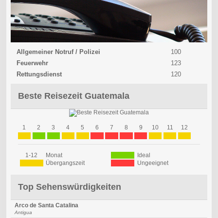
Allgemeiner Notruf / Polizei
100
Feuerwehr
123
Rettungsdienst
120
Beste Reisezeit Guatemala
1
2
3
4
5
6
7
8
9
10
11
12
1-12
Monat
Ideal
Übergangszeit
Ungeeignet
Top Sehenswürdigkeiten
Arco de Santa Catalina
Antigua