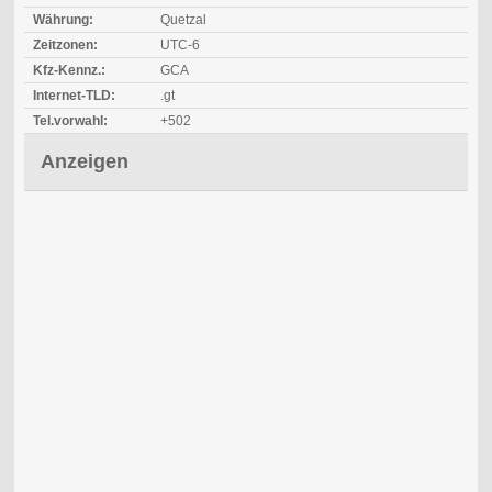
Währung:
Quetzal
Zeitzonen:
UTC-6
Kfz-Kennz.:
GCA
Internet-TLD:
.gt
Tel.vorwahl:
+502
Anzeigen