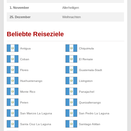
1. November
Allerheiligen
25. Dezember
Weihnachten
Beliebte Reiseziele
Antigua
Chiquimula
Coban
El Remate
Flores
Guatemala-Stadt
Huehuetenango
Livingston
Monte Rico
Panajachel
Peten
Quetzaltenango
San Marcos La Laguna
San Pedro La Laguna
Santa Cruz La Laguna
Santiago Atitlan