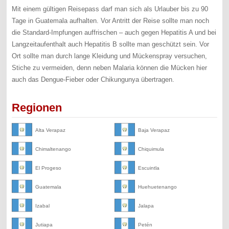
Mit einem gültigen Reisepass darf man sich als Urlauber bis zu 90
Tage in Guatemala aufhalten. Vor Antritt der Reise sollte man noch
die Standard-Impfungen auffrischen – auch gegen Hepatitis A und bei
Langzeitaufenthalt auch Hepatitis B sollte man geschützt sein. Vor
Ort sollte man durch lange Kleidung und Mückenspray versuchen,
Stiche zu vermeiden, denn neben Malaria können die Mücken hier
auch das Dengue-Fieber oder Chikungunya übertragen.
Regionen
Alta Verapaz
Baja Verapaz
Chimaltenango
Chiquimula
El Progeso
Escuintla
Guatemala
Huehuetenango
Izabal
Jalapa
Jutiapa
Petén