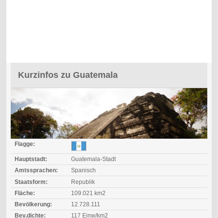
Kurzinfos zu Guatemala
Flagge:
Hauptstadt:
Guatemala-Stadt
Amtssprachen:
Spanisch
Staatsform:
Republik
Fläche:
109.021 km2
Bevölkerung:
12.728.111
Bev.dichte:
117 Einw/km2