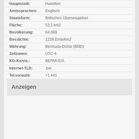
Hauptstadt:
Hamilton
Amtssprachen:
Englisch
Staatsform:
Britisches Überseegebiet
Fläche:
53,1 km2
Bevölkerung:
64.689
Bev.dichte:
1228 Einw/km2
Währung:
Bermuda-Dollar (BMD)
Zeitzonen:
UTC-4
Kfz-Kennz.:
BERMUDA
Internet-TLD:
.bm
Tel.vorwahl:
+1 441
Anzeigen