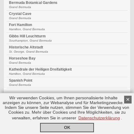
Bermuda Botanical Gardens
Grand Bermuda
Crystal Cave
Grand Bermuda
Fort Hamilton
Hamilton, Grand Bermuda
Gibbs Hill Leuchtturm
Southampton, Grand Bermuda
Historische Altstadt
St. George, Grand Bermuda
Horseshoe Bay
Grand Bermuda
Kathedrale der Heiligen Dreifaltigkeit
Hamilton, Grand Bermuda
Spanish Point
Grand Bermuda
Wir verwenden Cookies, um Ihnen personalisierte Inhalte
×
anzeigen zu können, zur Webanalyse und für Marketingzwecke.
Indem Sie unsere Seite nutzen, stimmen Sie der Verwendung von
Cookies zu. Mehr über Cookies und Ihre Möglichkeiten, sie zu
Copyright © 2026 by Triplemind GmbH
Nach oben
Impressum
|
Datenschutz
verwalten, erfahren Sie in unserer
Datenschutzerklärung
.
OK