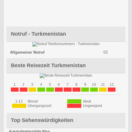
Notruf - Turkmenistan
Allgemeiner Notruf
03
Beste Reisezeit Turkmenistan
1
2
3
4
5
6
7
8
9
10
11
12
1-12
Monat
Ideal
Übergangszeit
Ungeeignet
Top Sehenswürdigkeiten
Ausgrabungsstätte Nisa