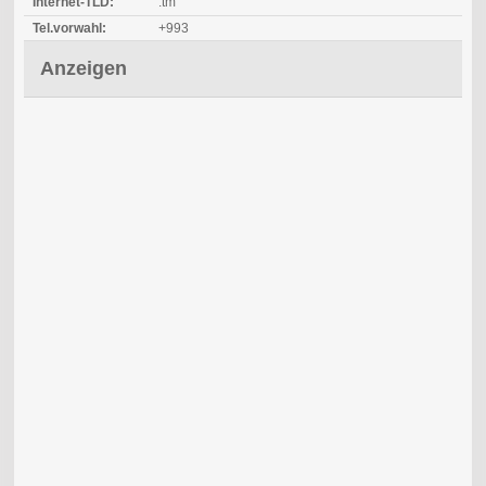
Internet-TLD:
.tm
Tel.vorwahl:
+993
Anzeigen