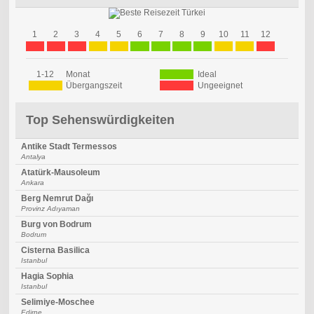
1
2
3
4
5
6
7
8
9
10
11
12
1-12
Monat
Ideal
Übergangszeit
Ungeeignet
Top Sehenswürdigkeiten
Antike Stadt Termessos
Antalya
Atatürk-Mausoleum
Ankara
Berg Nemrut Dağı
Provinz Adıyaman
Burg von Bodrum
Bodrum
Cisterna Basilica
Istanbul
Hagia Sophia
Istanbul
Selimiye-Moschee
Edirne