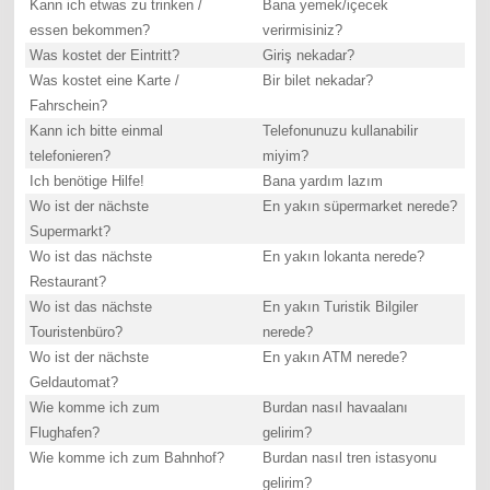
Kann ich etwas zu trinken /
Bana yemek/içecek
essen bekommen?
verirmisiniz?
Was kostet der Eintritt?
Giriş nekadar?
Was kostet eine Karte /
Bir bilet nekadar?
Fahrschein?
Kann ich bitte einmal
Telefonunuzu kullanabilir
telefonieren?
miyim?
Ich benötige Hilfe!
Bana yardım lazım
Wo ist der nächste
En yakın süpermarket nerede?
Supermarkt?
Wo ist das nächste
En yakın lokanta nerede?
Restaurant?
Wo ist das nächste
En yakın Turistik Bilgiler
Touristenbüro?
nerede?
Wo ist der nächste
En yakın ATM nerede?
Geldautomat?
Wie komme ich zum
Burdan nasıl havaalanı
Flughafen?
gelirim?
Wie komme ich zum Bahnhof?
Burdan nasıl tren istasyonu
gelirim?