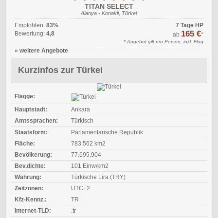
TITAN SELECT
Alanya - Konakli, Türkei
Empfohlen:
83%
7 Tage HP
165 €
Bewertung:
4,8
ab
*
* Angebot gilt pro Person, inkl. Flug
» weitere Angebote
Kurzinfos zur Türkei
Flagge:
Hauptstadt:
Ankara
Amtssprachen:
Türkisch
Staatsform:
Parlamentarische Republik
Fläche:
783.562 km2
Bevölkerung:
77.695.904
Bev.dichte:
101 Einw/km2
Währung:
Türkische Lira (TRY)
Zeitzonen:
UTC+2
Kfz-Kennz.:
TR
Internet-TLD:
.tr