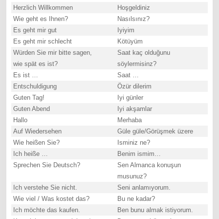
Herzlich Willkommen
Hoşgeldiniz
Wie geht es Ihnen?
Nasılsınız?
Es geht mir gut
Iyiyim
Es geht mir schlecht
Kötüyüm
Würden Sie mir bitte sagen,
Saat kaç olduğunu
wie spät es ist?
söylermisinz?
Es ist …
Saat …
Entschuldigung
Özür dilerim
Guten Tag!
Iyi günler
Guten Abend
Iyi akşamlar
Hallo
Merhaba
Auf Wiedersehen
Güle güle/Görüşmek üzere
Wie heißen Sie?
Isminiz ne?
Ich heiße …
Benim ismim…
Sprechen Sie Deutsch?
Sen Almanca konuşun
musunuz?
Ich verstehe Sie nicht.
Seni anlamıyorum.
Wie viel / Was kostet das?
Bu ne kadar?
Ich möchte das kaufen.
Ben bunu almak istiyorum.