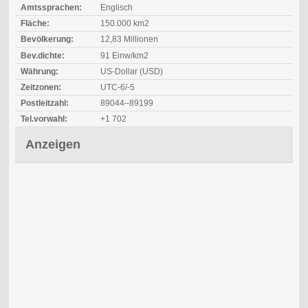
Amtssprachen:
Englisch
Fläche:
150.000 km2
Bevölkerung:
12,83 Millionen
Bev.dichte:
91 Einw/km2
Währung:
US-Dollar (USD)
Zeitzonen:
UTC-6/-5
Postleitzahl:
89044–89199
Tel.vorwahl:
+1 702
Anzeigen