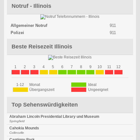
Notruf - Illinois
Allgemeiner Notruf
911
Polizei
911
Beste Reisezeit Illinois
1
2
3
4
5
6
7
8
9
10
11
12
1-12
Monat
Ideal
Übergangszeit
Ungeeignet
Top Sehenswürdigkeiten
Abraham Lincoln Presidential Library und Museum
Springfield
Cahokia Mounds
Collinsville
Cantigny Park