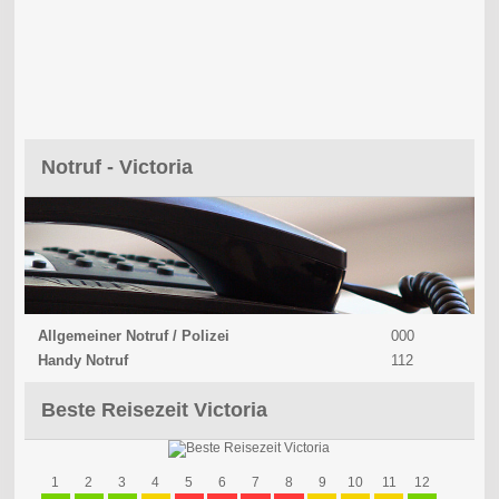
Notruf - Victoria
Allgemeiner Notruf / Polizei
000
Handy Notruf
112
Beste Reisezeit Victoria
1
2
3
4
5
6
7
8
9
10
11
12