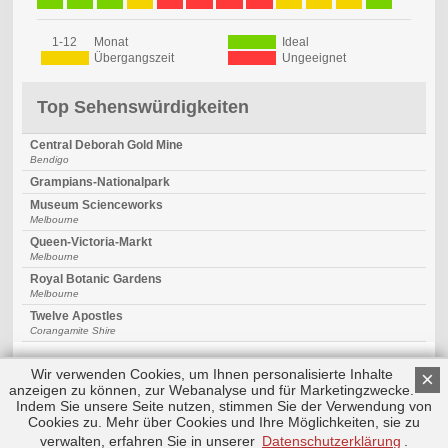
1-12
Monat
Ideal
Übergangszeit
Ungeeignet
Top Sehenswürdigkeiten
Central Deborah Gold Mine
Bendigo
Grampians-Nationalpark
Museum Scienceworks
Melbourne
Queen-Victoria-Markt
Melbourne
Royal Botanic Gardens
Melbourne
Twelve Apostles
Corangamite Shire
Wir verwenden Cookies, um Ihnen personalisierte Inhalte
×
anzeigen zu können, zur Webanalyse und für Marketingzwecke.
Indem Sie unsere Seite nutzen, stimmen Sie der Verwendung von
Cookies zu. Mehr über Cookies und Ihre Möglichkeiten, sie zu
Copyright © 2026 by Triplemind GmbH
Nach oben
Impressum
|
Datenschutz
verwalten, erfahren Sie in unserer
Datenschutzerklärung
.