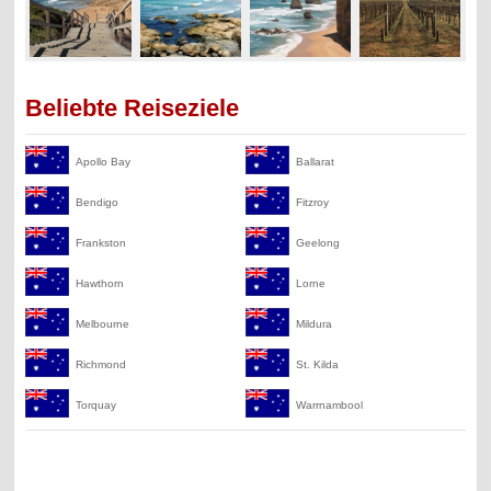
Beliebte Reiseziele
Apollo Bay
Ballarat
Bendigo
Fitzroy
Frankston
Geelong
Hawthorn
Lorne
Melbourne
Mildura
Richmond
St. Kilda
Torquay
Warrnambool