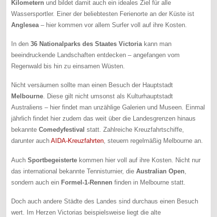
Kilometern
und bildet damit auch ein ideales Ziel für alle
Wassersportler. Einer der beliebtesten Ferienorte an der Küste ist
Anglesea
– hier kommen vor allem Surfer voll auf ihre Kosten.
In den
36 Nationalparks des Staates Victoria
kann man
beeindruckende Landschaften entdecken – angefangen vom
Regenwald bis hin zu einsamen Wüsten.
Nicht versäumen sollte man einen Besuch der Hauptstadt
Melbourne
. Diese gilt nicht umsonst als Kulturhauptstadt
Australiens – hier findet man unzählige Galerien und Museen. Einmal
jährlich findet hier zudem das weit über die Landesgrenzen hinaus
bekannte
Comedyfestival
statt. Zahlreiche Kreuzfahrtschiffe,
darunter auch
AIDA-Kreuzfahrten
, steuern regelmäßig Melbourne an.
Auch
Sportbegeisterte
kommen hier voll auf ihre Kosten. Nicht nur
das international bekannte Tennisturnier, die
Australian Open
,
sondern auch ein
Formel-1-Rennen
finden in Melbourne statt.
Doch auch andere Städte des Landes sind durchaus einen Besuch
wert. Im Herzen Victorias beispielsweise liegt die alte