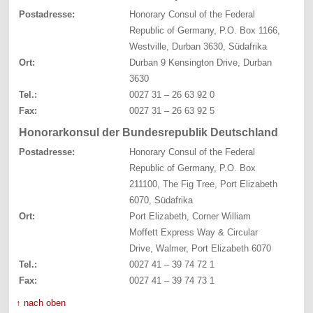
Postadresse:
Honorary Consul of the Federal
Republic of Germany, P.O. Box 1166,
Westville, Durban 3630, Südafrika
Ort:
Durban 9 Kensington Drive, Durban
3630
Tel.:
0027 31 – 26 63 92 0
Fax:
0027 31 – 26 63 92 5
Honorarkonsul der Bundesrepublik Deutschland
Postadresse:
Honorary Consul of the Federal
Republic of Germany, P.O. Box
211100, The Fig Tree, Port Elizabeth
6070, Südafrika
Ort:
Port Elizabeth, Corner William
Moffett Express Way & Circular
Drive, Walmer, Port Elizabeth 6070
Tel.:
0027 41 – 39 74 72 1
Fax:
0027 41 – 39 74 73 1
↑ nach oben