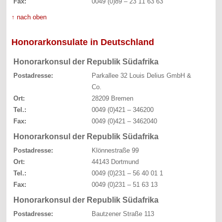
Fax:
0049 (0)89 – 23 11 63 63
↑ nach oben
Honorarkonsulate in Deutschland
Honorarkonsul der Republik Südafrika
Postadresse:
Parkallee 32 Louis Delius GmbH &
Co.
Ort:
28209 Bremen
Tel.:
0049 (0)421 – 346200
Fax:
0049 (0)421 – 3462040
Honorarkonsul der Republik Südafrika
Postadresse:
Klönnestraße 99
Ort:
44143 Dortmund
Tel.:
0049 (0)231 – 56 40 01 1
Fax:
0049 (0)231 – 51 63 13
Honorarkonsul der Republik Südafrika
Postadresse:
Bautzener Straße 113