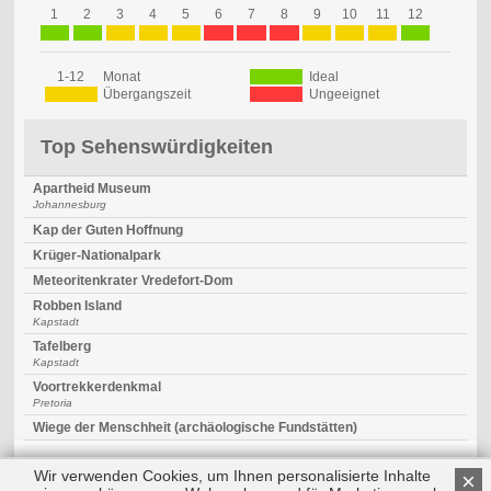
1
2
3
4
5
6
7
8
9
10
11
12
1-12
Monat
Ideal
Übergangszeit
Ungeeignet
Top Sehenswürdigkeiten
Apartheid Museum
Johannesburg
Kap der Guten Hoffnung
Krüger-Nationalpark
Meteoritenkrater Vredefort-Dom
Robben Island
Kapstadt
Tafelberg
Kapstadt
Voortrekkerdenkmal
Pretoria
Wiege der Menschheit (archäologische Fundstätten)
Wir verwenden Cookies, um Ihnen personalisierte Inhalte
×