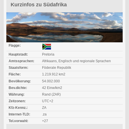
Kurzinfos zu Südafrika
Flagge:
Hauptstadt:
Pretoria
Amtssprachen:
Afrikaans, Englisch und regionale Sprachen
Staatsform:
Föderale Republik
Fläche:
1.219.912 km2
Bevölkerung:
54.002.000
Bev.dichte:
42 Einw/km2
Währung:
Rand (ZAR)
Zeitzonen:
UTC+2
Kfz-Kennz.:
ZA
Internet-TLD:
.za
Tel.vorwahl:
+27