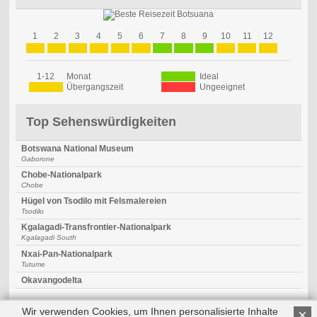
1
2
3
4
5
6
7
8
9
10
11
12
1-12
Monat
Ideal
Übergangszeit
Ungeeignet
Top Sehenswürdigkeiten
Botswana National Museum
Gaborone
Chobe-Nationalpark
Chobe
Hügel von Tsodilo mit Felsmalereien
Tsodilo
Kgalagadi-Transfrontier-Nationalpark
Kgalagadi South
Nxai-Pan-Nationalpark
Tutume
Okavangodelta
Wir verwenden Cookies, um Ihnen personalisierte Inhalte
×