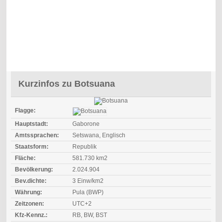
Kurzinfos zu Botsuana
Flagge:
Hauptstadt:
Gaborone
Amtssprachen:
Setswana, Englisch
Staatsform:
Republik
Fläche:
581.730 km2
Bevölkerung:
2.024.904
Bev.dichte:
3 Einw/km2
Währung:
Pula (BWP)
Zeitzonen:
UTC+2
Kfz-Kennz.:
RB, BW, BST