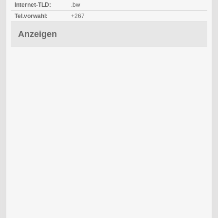
Internet-TLD:
.bw
Tel.vorwahl:
+267
Anzeigen