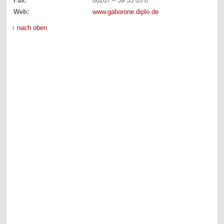
Fax:
00267 – 39 53 03 8
Web:
www.gaborone.diplo.de
↑ nach oben