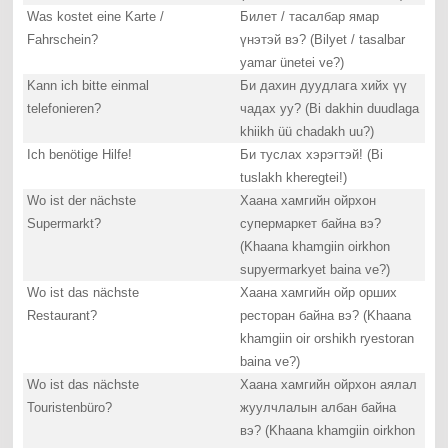
Was kostet eine Karte /
Билет / тасалбар ямар
Fahrschein?
үнэтэй вэ? (Bilyet / tasalbar
yamar ünetei ve?)
Kann ich bitte einmal
Би дахин дуудлага хийх үү
telefonieren?
чадах уу? (Bi dakhin duudlaga
khiikh üü chadakh uu?)
Ich benötige Hilfe!
Би туслах хэрэгтэй! (Bi
tuslakh kheregtei!)
Wo ist der nächste
Хаана хамгийн ойрхон
Supermarkt?
супермаркет байна вэ?
(Khaana khamgiin oirkhon
supyermarkyet baina ve?)
Wo ist das nächste
Хаана хамгийн ойр орших
Restaurant?
ресторан байна вэ? (Khaana
khamgiin oir orshikh ryestoran
baina ve?)
Wo ist das nächste
Хаана хамгийн ойрхон аялал
Touristenbüro?
жуулчлалын албан байна
вэ? (Khaana khamgiin oirkhon