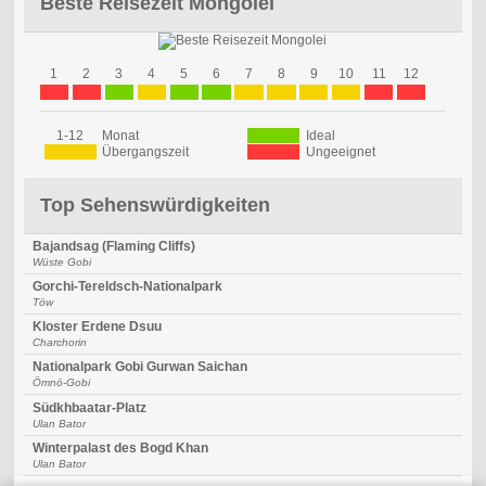
Beste Reisezeit Mongolei
1
2
3
4
5
6
7
8
9
10
11
12
1-12
Monat
Ideal
Übergangszeit
Ungeeignet
Top Sehenswürdigkeiten
Bajandsag (Flaming Cliffs)
Wüste Gobi
Gorchi-Tereldsch-Nationalpark
Töw
Kloster Erdene Dsuu
Charchorin
Nationalpark Gobi Gurwan Saichan
Ömnö-Gobi
Südkhbaatar-Platz
Ulan Bator
Winterpalast des Bogd Khan
Ulan Bator