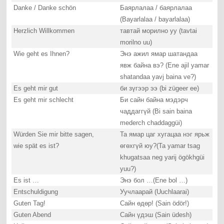
Danke / Danke schön
Баярлалаа / баярлалаа
(Bayarlalaa / bayarlalaa)
Herzlich Willkommen
тавтай морилно уу (tavtai
morilno uu)
Wie geht es Ihnen?
Энэ ажил ямар шатандаа
явж байна вэ? (Ene ajil yamar
shatandaa yavj baina ve?)
Es geht mir gut
би зүгээр ээ (bi zügeer ee)
Es geht mir schlecht
Би сайн байна мэдэрч
чаддаггүй (Bi sain baina
mederch chaddaggüi)
Würden Sie mir bitte sagen,
Та ямар цаг хугацаа нэг ярьж
wie spät es ist?
өгөхгүй юу?(Ta yamar tsag
khugatsaa neg yarij ögökhgüi
yuu?)
Es ist …
Энэ бол …(Ene bol …)
Entschuldigung
Уучлаарай (Uuchlaarai)
Guten Tag!
Сайн өдөр! (Sain ödör!)
Guten Abend
Сайн үдэш (Sain üdesh)