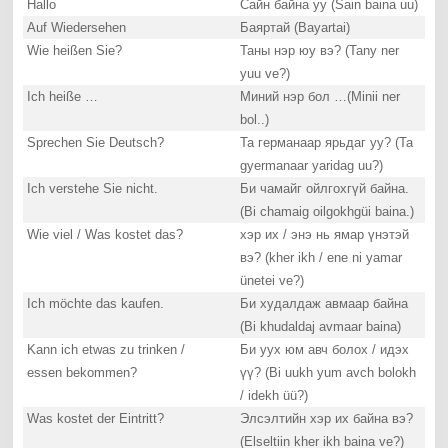
Hallo
Сайн байна уу (Sain baina uu)
Auf Wiedersehen
Баяртай (Bayartai)
Wie heißen Sie?
Таны нэр юу вэ? (Tany ner
yuu ve?)
Ich heiße …
Миний нэр бол …(Minii ner
bol..)
Sprechen Sie Deutsch?
Та германаар ярьдаг уу? (Ta
gyermanaar yaridag uu?)
Ich verstehe Sie nicht.
Би чамайг ойлгохгүй байна.
(Bi chamaig oilgokhgüi baina.)
Wie viel / Was kostet das?
хэр их / энэ нь ямар үнэтэй
вэ? (kher ikh / ene ni yamar
ünetei ve?)
Ich möchte das kaufen.
Би худалдаж авмаар байна
(Bi khudaldaj avmaar baina)
Kann ich etwas zu trinken /
Би уух юм авч болох / идэх
essen bekommen?
үү? (Bi uukh yum avch bolokh
/ idekh üü?)
Was kostet der Eintritt?
Элсэлтийн хэр их байна вэ?
(Elseltiin kher ikh baina ve?)