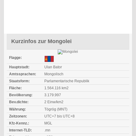
Kurzinfos zur Mongolei
Flagge:
Hauptstadt:
Ulan Bator
Amtssprachen:
Mongolisch
Staatsform:
Parlamentarische Republik
Fläche:
1.564.116 km2
Bevölkerung:
3.179.997
Bev.dichte:
2 Einw/km2
Währung:
Tögrög (MNT)
Zeitzonen:
UTC+7 bis UTC+8
Kfz-Kennz.:
MGL
Internet-TLD:
.mn