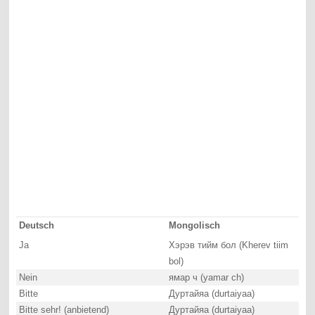
Deutsch
Mongolisch
Ja
Хэрэв тийм бол (Kherev tiim
bol)
Nein
ямар ч (yamar ch)
Bitte
Дуртайяа (durtaiyaa)
Bitte sehr! (anbietend)
Дуртайяа (durtaiyaa)