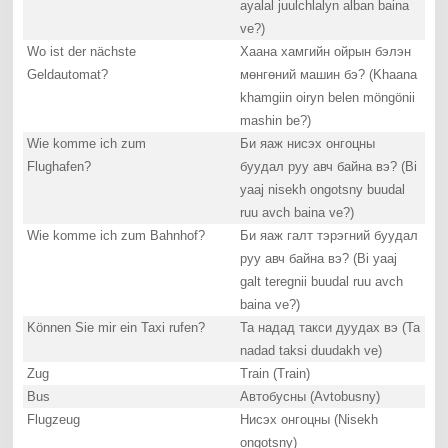
ayalal juulchlalyn alban baina
ve?)
Wo ist der nächste
Хаана хамгийн ойрын бэлэн
Geldautomat?
мөнгөний машин бэ? (Khaana
khamgiin oiryn belen möngönii
mashin be?)
Wie komme ich zum
Би яаж нисэх онгоцны
Flughafen?
буудал руу авч байна вэ? (Bi
yaaj nisekh ongotsny buudal
ruu avch baina ve?)
Wie komme ich zum Bahnhof?
Би яаж галт тэрэгний буудал
руу авч байна вэ? (Bi yaaj
galt teregnii buudal ruu avch
baina ve?)
Können Sie mir ein Taxi rufen?
Та надад такси дуудах вэ (Ta
nadad taksi duudakh ve)
Zug
Train (Train)
Bus
Автобусны (Avtobusny)
Flugzeug
Нисэх онгоцны (Nisekh
ongotsny)