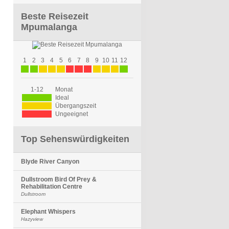
Beste Reisezeit
Mpumalanga
1
2
3
4
5
6
7
8
9
10
11
12
1-12
Monat
Ideal
Übergangszeit
Ungeeignet
Top Sehenswürdigkeiten
Blyde River Canyon
Dullstroom Bird Of Prey &
Rehabilitation Centre
Dullstroom
Elephant Whispers
Hazyview