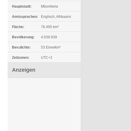
Hauptstadt:
Mbombela
Amtssprachen:
Englisch, Afrikaans
Fläche:
76.495 km²
Bevölkerung:
4.039.939
Bev.dichte:
53 Einw/km²
Zeitzonen:
UTC+2
Anzeigen