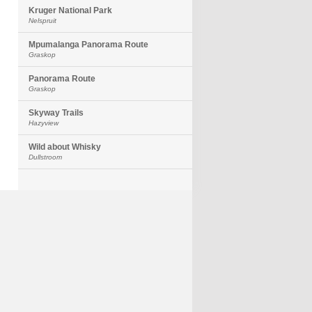
Kruger National Park
Nelspruit
Mpumalanga Panorama Route
Graskop
Panorama Route
Graskop
Skyway Trails
Hazyview
Wild about Whisky
Dullstroom