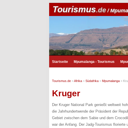
Tourismus
.de
/ Mpuma
Startseite
Mpumalanga - Tourismus
Mpu
Tourismus.de
>
Afrika
>
Südafrika
>
Mpumalanga
>
Kru
Kruger
Der Kruger National Park genießt weltweit hoh
die Jahrhundertwende der Präsident der Repub
Gebiet zwischen dem Sabie und dem Crocodile 
war der Anfang. Der Jadg-Tourismus florierte 