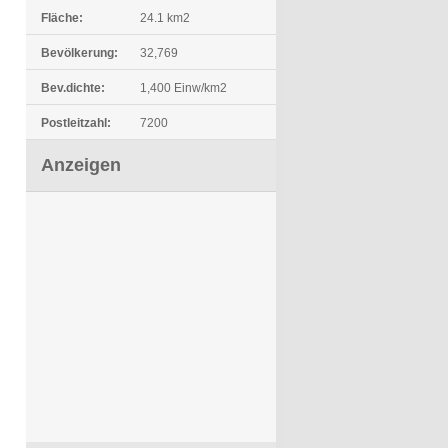
Fläche:
24.1 km2
Bevölkerung:
32,769
Bev.dichte:
1,400 Einw/km2
Postleitzahl:
7200
Anzeigen