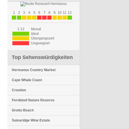
1
2
3
4
5
6
7
8
9
10
11
12
1-12
Monat
Ideal
Übergangszeit
Ungeeignet
Top Sehenswürdigkeiten
Hermanus Country Market
Cape Whale Coast
Creation
Fernkloof Nature Reserve
Grotto Beach
Sumaridge Wine Estate