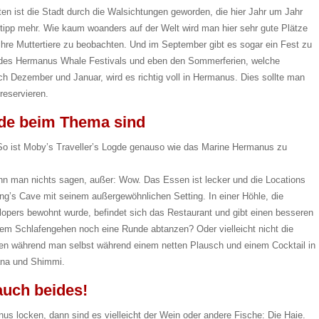
sten ist die Stadt durch die Walsichtungen geworden, die hier Jahr um Jahr
tipp mehr. Wie kaum woanders auf der Welt wird man hier sehr gute Plätze
ihre Muttertiere zu beobachten. Und im September gibt es sogar ein Fest zu
 des Hermanus Whale Festivals und eben den Sommerferien, welche
ch Dezember und Januar, wird es richtig voll in Hermanus. Dies sollte man
reservieren.
de beim Thema sind
e. So ist Moby’s Traveller’s Logde genauso wie das Marine Hermanus zu
n man nichts sagen, außer: Wow. Das Essen ist lecker und die Locations
tang’s Cave mit seinem außergewöhnlichen Setting. In einer Höhle, die
opers bewohnt wurde, befindet sich das Restaurant und gibt einen besseren
dem Schlafengehen noch eine Runde abtanzen? Oder vielleicht nicht die
en während man selbst während einem netten Plausch und einem Cocktail in
ana und Shimmi.
auch beides!
us locken, dann sind es vielleicht der Wein oder andere Fische: Die Haie.