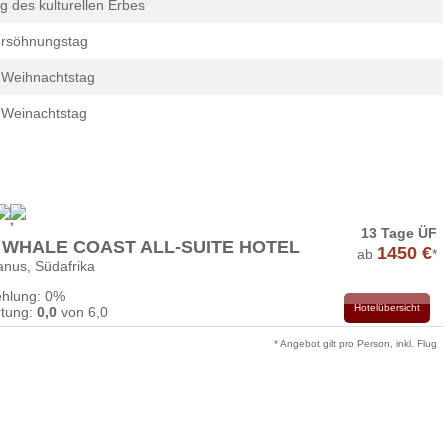
g des kulturellen Erbes
rsöhnungstag
 Weihnachtstag
 Weinachtstag
13 Tage ÜF
 WHALE COAST ALL-SUITE HOTEL
1450 €
ab
*
nus, Südafrika
hlung: 0%
Hotelübersicht
tung:
0,0
von 6,0
* Angebot gilt pro Person, inkl. Flug