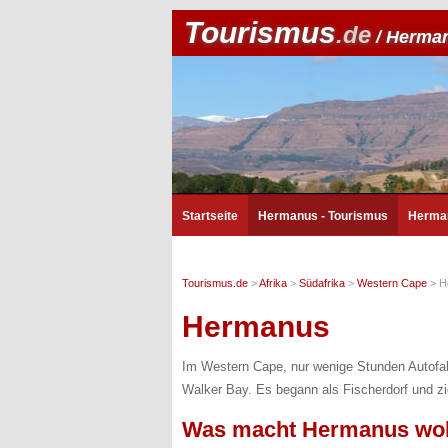
Tourismus
.de
/ Herma
Startseite
Hermanus - Tourismus
Herma
Tourismus.de
>
Afrika
>
Südafrika
>
Western Cape
>
H
Hermanus
Im Western Cape, nur wenige Stunden Autofah
Walker Bay. Es begann als Fischerdorf und zi
Was macht Hermanus woh