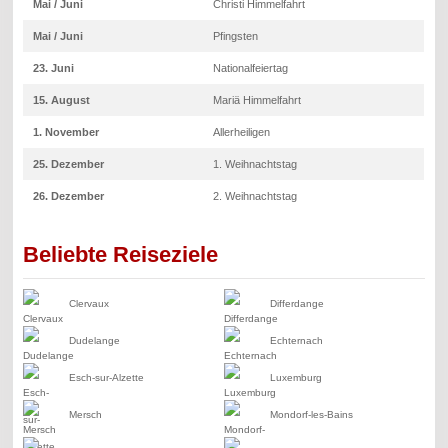
Mai / Juni
Christi Himmelfahrt
Mai / Juni
Pfingsten
23. Juni
Nationalfeiertag
15. August
Mariä Himmelfahrt
1. November
Allerheiligen
25. Dezember
1. Weihnachtstag
26. Dezember
2. Weihnachtstag
Beliebte Reiseziele
Clervaux
Differdange
Dudelange
Echternach
Esch-sur-Alzette
Luxemburg
Mersch
Mondorf-les-Bains