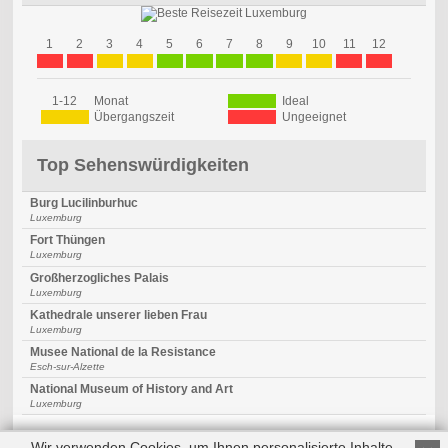
1
2
3
4
5
6
7
8
9
10
11
12
1-12
Monat
Ideal
Übergangszeit
Ungeeignet
Top Sehenswürdigkeiten
Burg Lucilinburhuc
Luxemburg
Fort Thüngen
Luxemburg
Großherzogliches Palais
Luxemburg
Kathedrale unserer lieben Frau
Luxemburg
Musee National de la Resistance
Esch-sur-Alzette
National Museum of History and Art
Luxemburg
Wir verwenden Cookies, um Ihnen personalisierte Inhalte