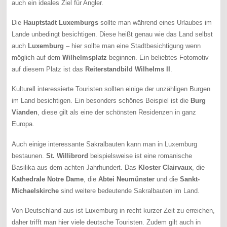
auch ein ideales Ziel für Angler.
Die
Hauptstadt Luxemburgs
sollte man während eines Urlaubes im
Lande unbedingt besichtigen. Diese heißt genau wie das Land selbst
auch
Luxemburg
– hier sollte man eine Stadtbesichtigung wenn
möglich auf dem
Wilhelmsplatz
beginnen. Ein beliebtes Fotomotiv
auf diesem Platz ist das
Reiterstandbild Wilhelms II
.
Kulturell interessierte Touristen sollten einige der unzähligen Burgen
im Land besichtigen. Ein besonders schönes Beispiel ist die
Burg
Vianden
, diese gilt als eine der schönsten Residenzen in ganz
Europa.
Auch einige interessante Sakralbauten kann man in Luxemburg
bestaunen.
St. Willibrord
beispielsweise ist eine romanische
Basilika aus dem achten Jahrhundert. Das
Kloster Clairvaux
, die
Kathedrale Notre Dame
, die
Abtei Neumünster
und die
Sankt-
Michaelskirche
sind weitere bedeutende Sakralbauten im Land.
Von Deutschland aus ist Luxemburg in recht kurzer Zeit zu erreichen,
daher trifft man hier viele deutsche Touristen. Zudem gilt auch in