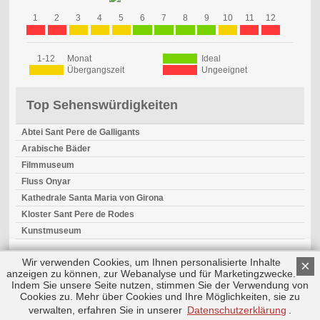
1
2
3
4
5
6
7
8
9
10
11
12
1-12
Monat
Ideal
Übergangszeit
Ungeeignet
Top Sehenswürdigkeiten
Abtei Sant Pere de Galligants
Arabische Bäder
Filmmuseum
Fluss Onyar
Kathedrale Santa Maria von Girona
Kloster Sant Pere de Rodes
Kunstmuseum
Wir verwenden Cookies, um Ihnen personalisierte Inhalte
×
anzeigen zu können, zur Webanalyse und für Marketingzwecke.
Indem Sie unsere Seite nutzen, stimmen Sie der Verwendung von
Cookies zu. Mehr über Cookies und Ihre Möglichkeiten, sie zu
Copyright © 2026 by Triplemind GmbH
Nach oben
Impressum
|
Datenschutz
verwalten, erfahren Sie in unserer
Datenschutzerklärung
.