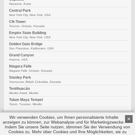
Havanna, Kuba
Central Park
New York City, New York, USA
CN-Tower
Toronto, Ontario, Kanada
Empire State Building
New York City, New York, USA
Golden Gate Bridge
San Francisco, Kalifornien, USA
Grand Canyon
Arizona, USA
Niagara Fälle
Niagara Falls, Ontario, Kanada
Stanley Park
Vancouver, British Columbia, Kanada
Teotihuacán
Mexiko-Stadt, Mexiko
Tulum Maya Tempel
Tulum, Yucatan, Mexiko
Wir verwenden Cookies, um Ihnen personalisierte Inhalte
×
anzeigen zu können, zur Webanalyse und für Marketingzwecke.
Indem Sie unsere Seite nutzen, stimmen Sie der Verwendung von
Cookies zu. Mehr über Cookies und Ihre Möglichkeiten, sie zu
Copyright © 2026 by Triplemind GmbH
Nach oben