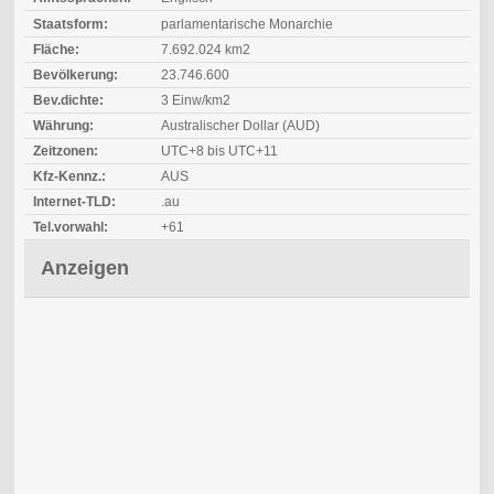
Staatsform:
parlamentarische Monarchie
Fläche:
7.692.024 km2
Bevölkerung:
23.746.600
Bev.dichte:
3 Einw/km2
Währung:
Australischer Dollar (AUD)
Zeitzonen:
UTC+8 bis UTC+11
Kfz-Kennz.:
AUS
Internet-TLD:
.au
Tel.vorwahl:
+61
Anzeigen