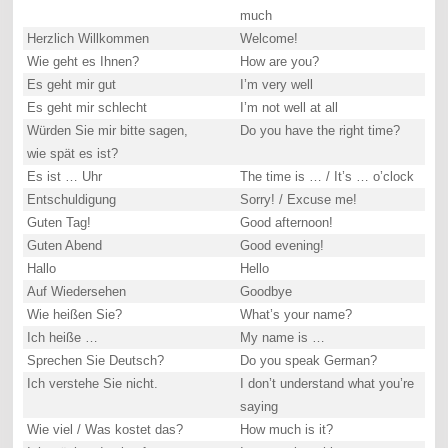
much
Herzlich Willkommen
Welcome!
Wie geht es Ihnen?
How are you?
Es geht mir gut
I’m very well
Es geht mir schlecht
I’m not well at all
Würden Sie mir bitte sagen,
Do you have the right time?
wie spät es ist?
Es ist … Uhr
The time is … / It’s … o’clock
Entschuldigung
Sorry! / Excuse me!
Guten Tag!
Good afternoon!
Guten Abend
Good evening!
Hallo
Hello
Auf Wiedersehen
Goodbye
Wie heißen Sie?
What’s your name?
Ich heiße …
My name is …
Sprechen Sie Deutsch?
Do you speak German?
Ich verstehe Sie nicht.
I don’t understand what you’re
saying
Wie viel / Was kostet das?
How much is it?