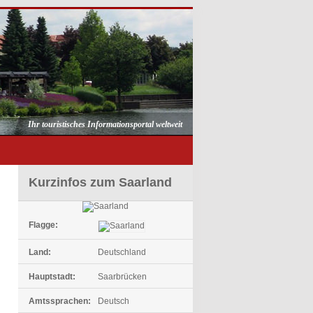
Ihr touristisches Informationsportal weltweit
Kurzinfos zum Saarland
Flagge:
Land:
Deutschland
Hauptstadt:
Saarbrücken
Amtssprachen:
Deutsch