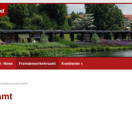
nd
d - News
Fremdenverkehrsamt
Kontinente
»
emdenverkehrsamt
amt