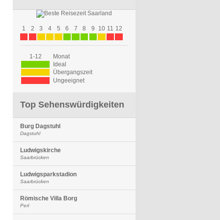
1
2
3
4
5
6
7
8
9
10
11
12
1-12
Monat
Ideal
Übergangszeit
Ungeeignet
Top Sehenswürdigkeiten
Burg Dagstuhl
Dagstuhl
Ludwigskirche
Saarbrücken
Ludwigsparkstadion
Saarbrücken
Römische Villa Borg
Perl