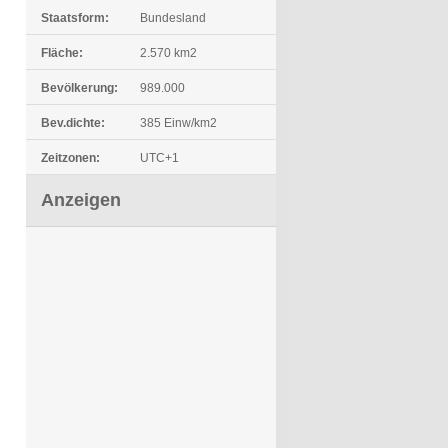
Staatsform:
Bundesland
Fläche:
2.570 km2
Bevölkerung:
989.000
Bev.dichte:
385 Einw/km2
Zeitzonen:
UTC+1
Anzeigen