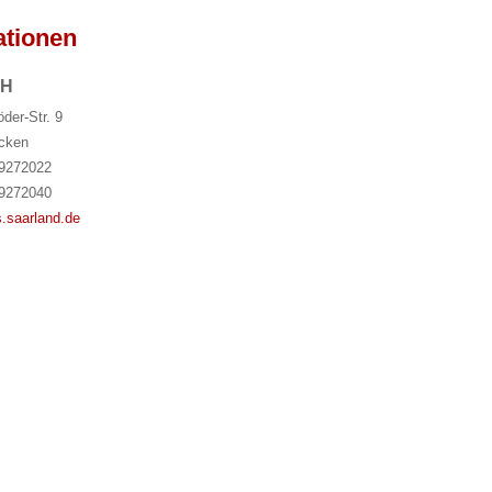
ationen
bH
der-Str. 9
cken
 9272022
 9272040
.saarland.de