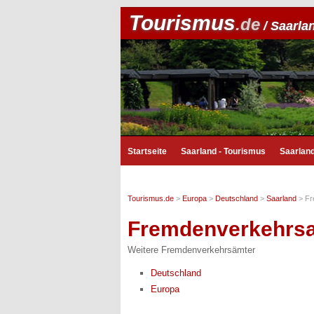
Tourismus
.de
/ Saarla
Startseite
Saarland - Tourismus
Saarlan
Tourismus.de
>
Europa
>
Deutschland
>
Saarland
>
Fr
Fremdenverkehrs
Weitere Fremdenverkehrsämter
Deutschland
Europa