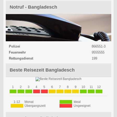
Notruf - Bangladesch
Polizei
866551-3
Feuerwehr
9555555
Rettungsdienst
199
Beste Reisezeit Bangladesch
1
2
3
4
5
6
7
8
9
10
11
12
1-12
Monat
Ideal
Übergangszeit
Ungeeignet