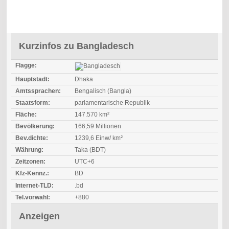
Kurzinfos zu Bangladesch
Flagge:
Hauptstadt:
Dhaka
Amtssprachen:
Bengalisch (Bangla)
Staatsform:
parlamentarische Republik
Fläche:
147.570 km²
Bevölkerung:
166,59 Millionen
Bev.dichte:
1239,6 Einw/ km²
Währung:
Taka (BDT)
Zeitzonen:
UTC+6
Kfz-Kennz.:
BD
Internet-TLD:
.bd
Tel.vorwahl:
+880
Anzeigen