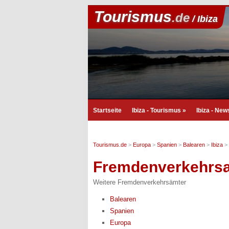
Tourismus
.de
/ Ibiza
Startseite
Ibiza - Tourismus
»
Ibiza - New
Tourismus.de
>
Europa
>
Spanien
>
Balearen
>
Ibiza
>
Fremdenverkehrs
Weitere Fremdenverkehrsämter
Balearen
Spanien
Europa