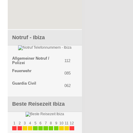
Notruf - Ibiza
Allgemeiner Notruf /
112
Polizei
Feuerwehr
085
Guardia Civil
062
Beste Reisezeit Ibiza
1
2
3
4
5
6
7
8
9
10
11
12