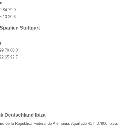
n
9 84 79 0
8 10 20 6
Spanien Stuttgart
t
99 79 80 0
22 65 92 7
k Deutschland Ibiza
io de la República Federal de Alemania, Apartado 437, 07800 Ibiza,