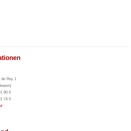
ationen
a
 de Rey 1
learen)
01 90 0
01 74 0
el