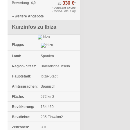
330 €
Bewertung:
4,9
ab
*
* Angebot gilt pro
Person, inkl. Flug
» weitere Angebote
Kurzinfos zu Ibiza
Flagge:
Land:
Spanien
Region / Staat:
Balearische Inseln
Hauptstadt:
Ibiza-Stadt
Amtssprachen:
Spanisch
Fläche:
572 km2
Bevölkerung:
134.460
Bev.dichte:
235 Einw/km2
Zeitzonen:
UTC+1