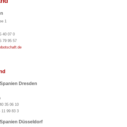
and
en
lee 1
5 40 07 0
5 79 95 57
botschaft.de
and
 Spanien Dresden
n
40 35 06 10
 11 99 83 3
 Spanien Düsseldorf