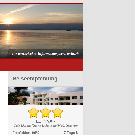
Ihr touristisches Informationsportal weltweit
Reiseempfehlung
EL PINAR
Cala Llonga (Santa Eularia del Rio), Spanien
Empfohlen:
96%
7 Tage Ü