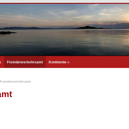
s
Fremdenverkehrsamt
Kontinente
»
Fremdenverkehrsamt
amt