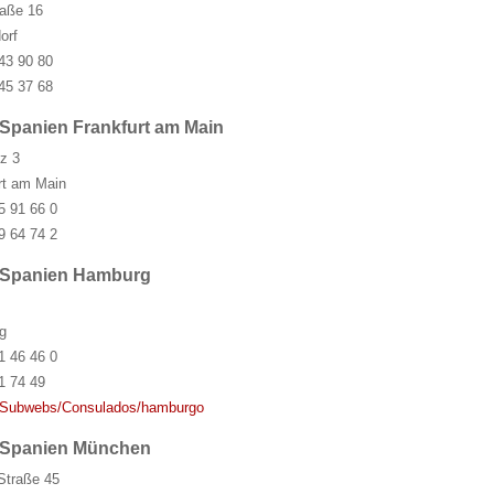
aße 16
orf
43 90 80
45 37 68
 Spanien Frankfurt am Main
z 3
rt am Main
5 91 66 0
9 64 74 2
s Spanien Hamburg
g
1 46 46 0
1 74 49
Subwebs/Consulados/hamburgo
s Spanien München
Straße 45