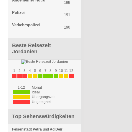
Allgemeiner Notruf
199
Polizei
191
Verkehrspolizei
190
Beste Reisezeit
Jordanien
1
2
3
4
5
6
7
8
9
10
11
12
1-12
Monat
Ideal
Übergangszeit
Ungeeignet
Top Sehenswürdigkeiten
Felsenstadt Petra und Ad Deir