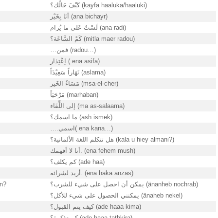
كَيْفَ حَالُك؟ (kayfa haaluka/haaluki)
أنَا بِخَيْر (ana bichayr)
لَسْتُ عَلى ما يُرام (ana radi)
كَمْ السَّاعَة؟ (mitla maer radou)
…فمن (radou…)
اِعْتِذار ( ena asifa)
نَهَاراً سَعِيْدَاً (aslama)
مَسَاءُ الخَير (msa-el-cher)
مَرْحَبَاً (marhaban)
إلى اللِّقَاء (ma as-salaama)
ما اسمك؟ (ash ismek)
….اسمي( ena kana…)
هل تتكلم اللغة الألمانية؟ (kala u hiey almani?)
أنا لا أفهمك. (ena fehem mush)
كم يكلف؟ (ade haa)
أريد لشرائه. (ena haka anzas)
en?
يمكن أن احصل على شيء للشرب؟ (änanheb nochrab)
يمكنني الحصول على شيء للأكل؟ (änaheb nekel)
كيف يتم القبول؟ (ade haaa kima)
كم تذكرة؟ (ade haaa tathkira)