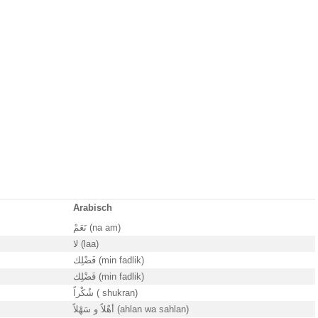
Arabisch
نَعَمْ (na am)
لا (laa)
فَضْلِك (min fadlik)
فَضْلِك (min fadlik)
شُكْراً ( shukran)
أهْلاً و سَهْلاً (ahlan wa sahlan)