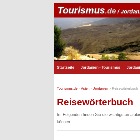
Tourismus
.de
/ Jordan
Startseite
Jordanien - Tourismus
Jordan
Tourismus.de
>
Asien
>
Jordanien
>
Reisewörterbuch
Reisewörterbuch
Im Folgenden finden Sie die wichtigsten arabi
können: