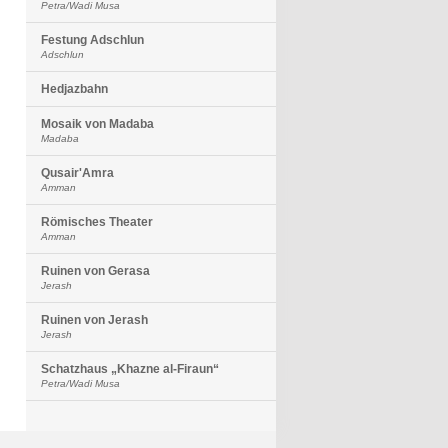
Petra/Wadi Musa
Festung Adschlun
Adschlun
Hedjazbahn
Mosaik von Madaba
Madaba
Qusair'Amra
Amman
Römisches Theater
Amman
Ruinen von Gerasa
Jerash
Ruinen von Jerash
Jerash
Schatzhaus „Khazne al-Firaun“
Petra/Wadi Musa