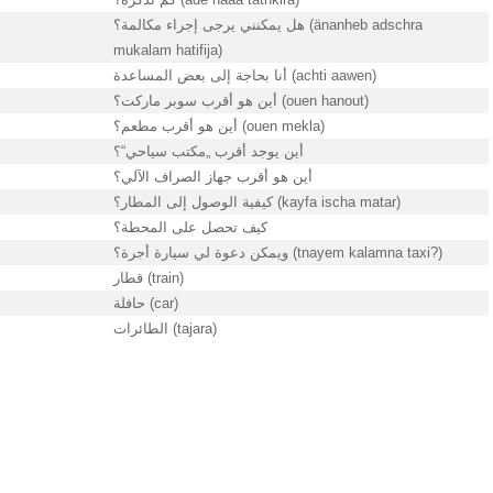
هل يمكنني يرجى إجراء مكالمة؟ (änanheb adschra
mukalam hatifija)
أنا بحاجة إلى بعض المساعدة (achti aawen)
أين هو أقرب سوبر ماركت؟ (ouen hanout)
أين هو أقرب مطعم؟ (ouen mekla)
أين يوجد أقرب „مكتب سياحي“؟
أين هو أقرب جهاز الصراف الآلي؟
كيفية الوصول إلى المطار؟ (kayfa ischa matar)
كيف تحصل على المحطة؟
ويمكن دعوة لي سيارة أجرة؟ (tnayem kalamna taxi?)
قطار (train)
حافلة (car)
الطائرات (tajara)