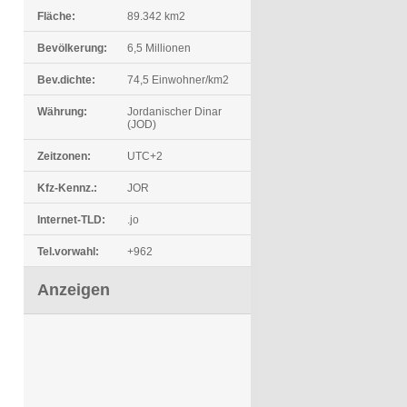
Fläche:
89.342 km2
Bevölkerung:
6,5 Millionen
Bev.dichte:
74,5 Einwohner/km2
Währung:
Jordanischer Dinar
(JOD)
Zeitzonen:
UTC+2
Kfz-Kennz.:
JOR
Internet-TLD:
.jo
Tel.vorwahl:
+962
Anzeigen