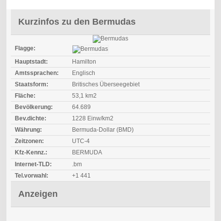
Kurzinfos zu den Bermudas
Flagge:
Hauptstadt:
Hamilton
Amtssprachen:
Englisch
Staatsform:
Britisches Überseegebiet
Fläche:
53,1 km2
Bevölkerung:
64.689
Bev.dichte:
1228 Einw/km2
Währung:
Bermuda-Dollar (BMD)
Zeitzonen:
UTC-4
Kfz-Kennz.:
BERMUDA
Internet-TLD:
.bm
Tel.vorwahl:
+1 441
Anzeigen