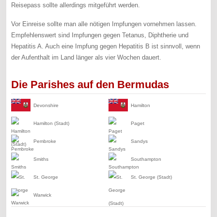
Reisepass sollte allerdings mitgeführt werden.
Vor Einreise sollte man alle nötigen Impfungen vornehmen lassen.
Empfehlenswert sind Impfungen gegen Tetanus, Diphtherie und
Hepatitis A. Auch eine Impfung gegen Hepatitis B ist sinnvoll, wenn
der Aufenthalt im Land länger als vier Wochen dauert.
Die Parishes auf den Bermudas
Devonshire
Hamilton
Hamilton (Stadt)
Paget
Pembroke
Sandys
Smiths
Southampton
St. George
St. George (Stadt)
Warwick