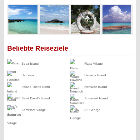
Beliebte Reiseziele
Boaz Island
Flatts Village
Hamilton
Hawkins Island
Ireland Island North
Nonsuch Island
Saint David's Island
Somerset Island
Somerset Village
St. George