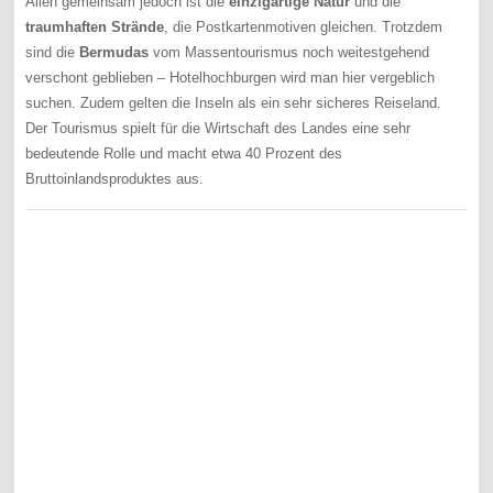
Allen gemeinsam jedoch ist die
einzigartige Natur
und die
traumhaften Strände
, die Postkartenmotiven gleichen. Trotzdem
sind die
Bermudas
vom Massentourismus noch weitestgehend
verschont geblieben – Hotelhochburgen wird man hier vergeblich
suchen. Zudem gelten die Inseln als ein sehr sicheres Reiseland.
Der Tourismus spielt für die Wirtschaft des Landes eine sehr
bedeutende Rolle und macht etwa 40 Prozent des
Bruttoinlandsproduktes aus.