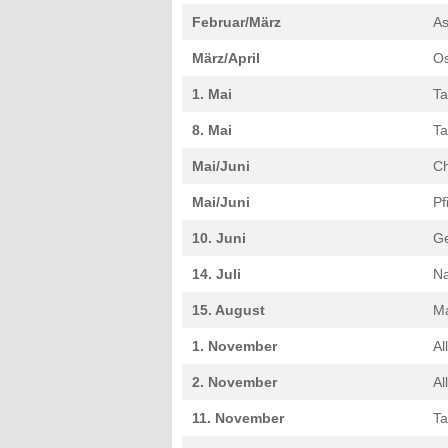
Februar/März
As
März/April
Os
1. Mai
Ta
8. Mai
Ta
Mai/Juni
Ch
Mai/Juni
Pf
10. Juni
Ge
14. Juli
Na
15. August
Ma
1. November
Al
2. November
Al
11. November
Ta