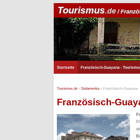
Tourismus
.de
/ Franzö
Startseite
Französisch-Guayana - Tourismu
Tourismus.de
>
Südamerika
>
Französisch-Guayana
Französisch-Guay
F
F
d
E