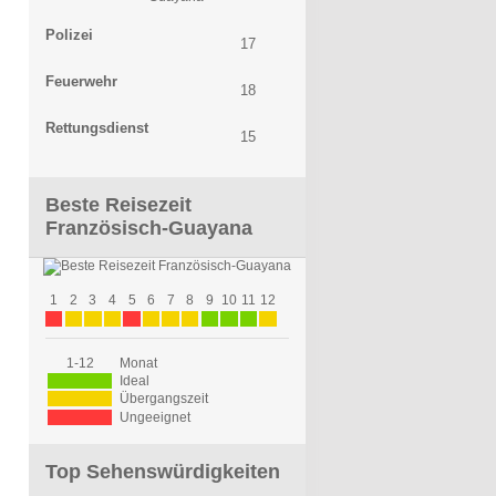
Polizei
17
Feuerwehr
18
Rettungsdienst
15
Beste Reisezeit
Französisch-Guayana
1
2
3
4
5
6
7
8
9
10
11
12
1-12
Monat
Ideal
Übergangszeit
Ungeeignet
Top Sehenswürdigkeiten