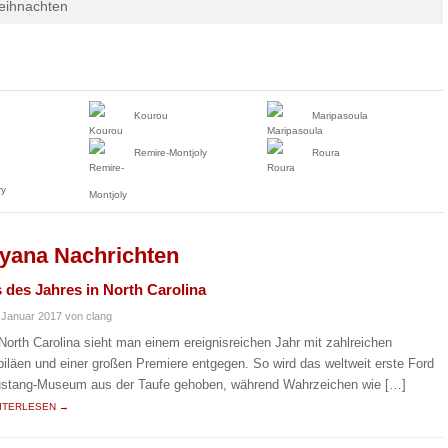
eihnachten
Kourou
Maripasoula
Remire-Montjoly
Roura
ry
ayana Nachrichten
 des Jahres in North Carolina
 Januar 2017
von clang
 North Carolina sieht man einem ereignisreichen Jahr mit zahlreichen
biläen und einer großen Premiere entgegen. So wird das weltweit erste Ford
stang-Museum aus der Taufe gehoben, während Wahrzeichen wie […]
ITERLESEN →