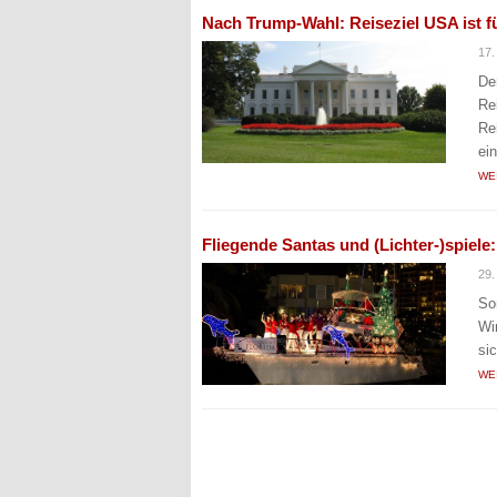
Nach Trump-Wahl: Reiseziel USA ist f
17
De
Re
Re
ei
WE
Fliegende Santas und (Lichter-)spiele:
29.
So
Wi
si
WE