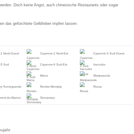
werden. Doch keine Angst, auch chinesische Restaurants oder sogar
en das gefürchtete Gelbfieber impfen lassen.
1 Nord-Ouest
Cayenne-2 Nord-Est
Cayenne-3 Sud-Ouest
-5 Sud
Cayenne-6 Sud-Est
Iracoubo
Mana
Maripasoula
ry-Tonnegrande
Remire-Montjoly
Roura
urent-du-Maroni
Sinnamary
ujahr