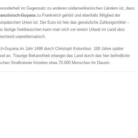
esonderheit im Gegensatz zu anderen südamerikanischen Ländern ist, dass
ranzösisch-Guyana
zu Frankreich gehört und ebenfalls Mitglied der
ropäischen Union ist. Der Euro ist hier das gesetzliche Zahlungsmittel –
as lästige Geldtauschen kann man sich vor einem Urlaub im Land also
sprechend unproblematisch.
ch-Guyana im Jahr 1498 durch Christoph Kolumbus. 100 Jahre später
nd an. Traurige Bekanntheit erlangte das Land durch das hier befindliche
schen Strafkolonie fristeten etwa 70.000 Menschen ihr Dasein.