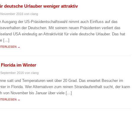
ür deutsche Urlauber weniger attraktiv
. November 2016
von clang
r Ausgang der US-Präsidentschaftswahl nimmt auch Einfluss auf das
iseverhalten der Deutschen. Mit seinem neuen Präsidenten verliert das
iseland USA eindeutig an Attraktivität für viele deutsche Urlauber. Das hat
ne […]
ITERLESEN →
 Florida im Winter
 September 2016
von clang
nne satt und Temperaturen weit über 20 Grad. Das erwartet Besucher im
nter in Florida. Wer Alternativen zum reinen Strandaufenthalt sucht, der kann
ch von November bis Januar über viele […]
ITERLESEN →