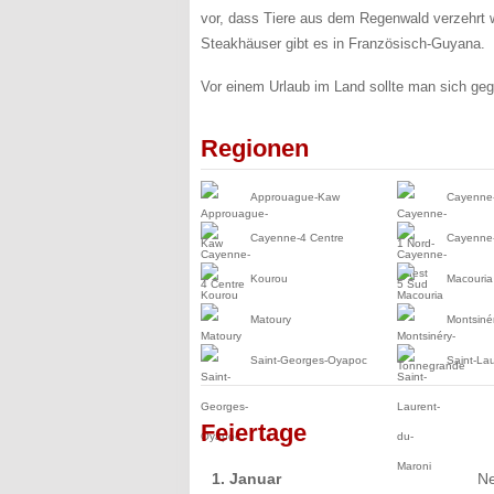
vor, dass Tiere aus dem Regenwald verzehrt 
Steakhäuser gibt es in Französisch-Guyana.
Vor einem Urlaub im Land sollte man sich geg
Regionen
Approuague-Kaw
Cayenne-
Cayenne-4 Centre
Cayenne
Kourou
Macouria
Matoury
Montsiné
Saint-Georges-Oyapoc
Saint-La
Feiertage
1. Januar
Ne