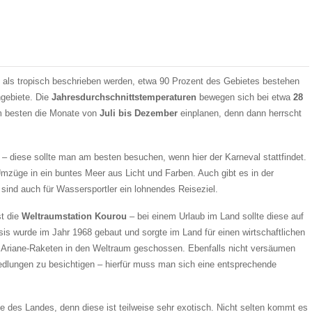
als tropisch beschrieben werden, etwa 90 Prozent des Gebietes bestehen
ngebiete. Die
Jahresdurchschnittstemperaturen
bewegen sich bei etwa
28
am besten die Monate von
Juli bis Dezember
einplanen, denn dann herrscht
– diese sollte man am besten besuchen, wenn hier der Karneval stattfindet.
mzüge in ein buntes Meer aus Licht und Farben. Auch gibt es in der
ind auch für Wassersportler ein lohnendes Reiseziel.
st die
Weltraumstation Kourou
– bei einem Urlaub im Land sollte diese auf
is wurde im Jahr 1968 gebaut und sorgte im Land für einen wirtschaftlichen
 Ariane-Raketen in den Weltraum geschossen. Ebenfalls nicht versäumen
siedlungen zu besichtigen – hierfür muss man sich eine entsprechende
des Landes, denn diese ist teilweise sehr exotisch. Nicht selten kommt es