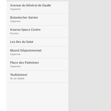
Avenue du Général de Gaulle
Cayenne
Botanischer Garten
Cayenne
Kourou Space Centre
Kourou
Les Iles du Salut
Museé Départemental
Cayenne
Place des Palmistes
Cayenne
Teufelsinsel
Ile du Diable