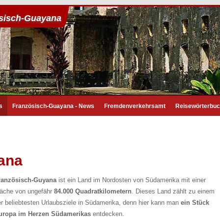
sisch-Guayana
s
Französisch-Guayana - News
Fremdenverkehrsamt
Reisewörterbu
ana
ranzösisch-Guyana
ist ein Land im Nordosten von Südamerika mit einer
läche von ungefähr
84.000 Quadratkilometern
. Dieses Land zählt zu einem
er beliebtesten Urlaubsziele in Südamerika, denn hier kann man
ein Stück
uropa im Herzen Südamerikas
entdecken.