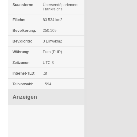
Staatsform:
Überseedépartement
Frankreichs
Fläche:
83.534 km2
Bevölkerung:
250.109
Bev.dichte:
3 Einw/km2
Währung:
Euro (EUR)
Zeitzonen:
UTC-3
Internet-TLD:
.gf
Tel.vorwahl:
+594
Anzeigen