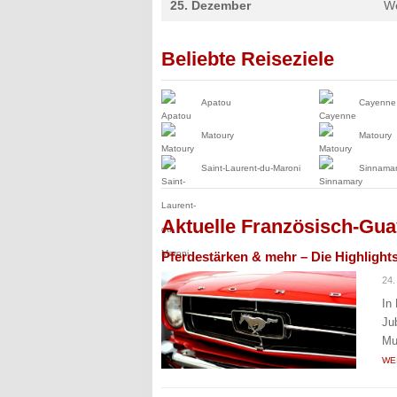
25. Dezember
W
Beliebte Reiseziele
Apatou
Cayenne
Matoury
Matoury
Saint-Laurent-du-Maroni
Sinnama
Aktuelle Französisch-Gu
Pferdestärken & mehr – Die Highlights
24.
In
Ju
Mu
WE