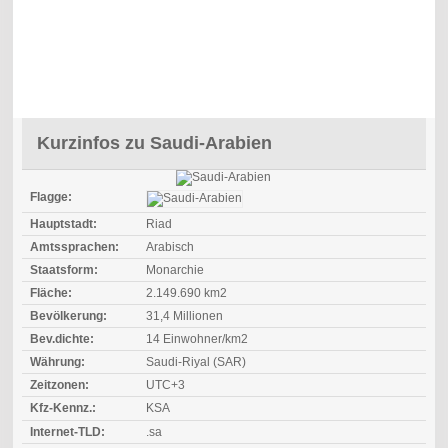
Kurzinfos zu Saudi-Arabien
Flagge:
Hauptstadt:
Riad
Amtssprachen:
Arabisch
Staatsform:
Monarchie
Fläche:
2.149.690 km2
Bevölkerung:
31,4 Millionen
Bev.dichte:
14 Einwohner/km2
Währung:
Saudi-Riyal (SAR)
Zeitzonen:
UTC+3
Kfz-Kennz.:
KSA
Internet-TLD:
.sa