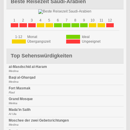
Beste Reisezeit Saudi-Arabien
1
2
3
4
5
6
7
8
9
10
11
12
1-12
Monat
Ideal
Übergangszeit
Ungeeignet
Top Sehenswürdigkeiten
al-Masdschid al-Haram
Medina
Baqi al-Gharqad
Medina
Fort Masmak
Riad
Grand Mosque
Mekka
Mada'in Salih
Al Ula
Moschee der zwei Gebetsrichtungen
Medina