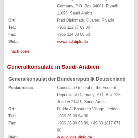
Germany, P.O. Box 94001, Riyadh
11693, Saudi Arabia
Ort:
Riad Diplomatic Quarter, Riyadh
Tel.:
+966 112 77 69 00
Fax:
+966 114 88 06 60
Web:
www.riad.diplo.de
↑ nach oben
Generalkonsulate in Saudi-Arabien
Generalkonsulat der Bundesrepublik Deutschland
Postadresse:
Consulate General of the Federal
Republic of Germany, P.O. Box 126,
Jeddah 21411, Saudi Arabia
Ort:
Djidda Al Basateen Village, Jeddah
Tel.:
+966 26 99 64 36
Fax:
+966 26 99 63 89, +49 30 1817 671
90
Web:
www.djidda.diplo.de