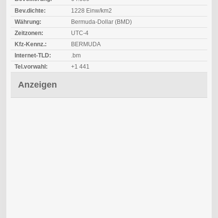
Bev.dichte:
1228 Einw/km2
Währung:
Bermuda-Dollar (BMD)
Zeitzonen:
UTC-4
Kfz-Kennz.:
BERMUDA
Internet-TLD:
.bm
Tel.vorwahl:
+1 441
Anzeigen