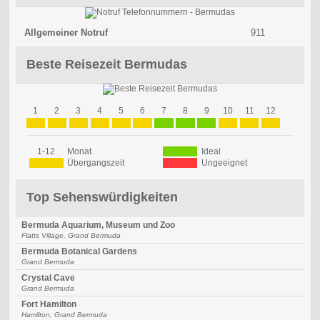
Allgemeiner Notruf
911
Beste Reisezeit Bermudas
1
2
3
4
5
6
7
8
9
10
11
12
1-12
Monat
Ideal
Übergangszeit
Ungeeignet
Top Sehenswürdigkeiten
Bermuda Aquarium, Museum und Zoo
Flatts Village, Grand Bermuda
Bermuda Botanical Gardens
Grand Bermuda
Crystal Cave
Grand Bermuda
Fort Hamilton
Hamilton, Grand Bermuda