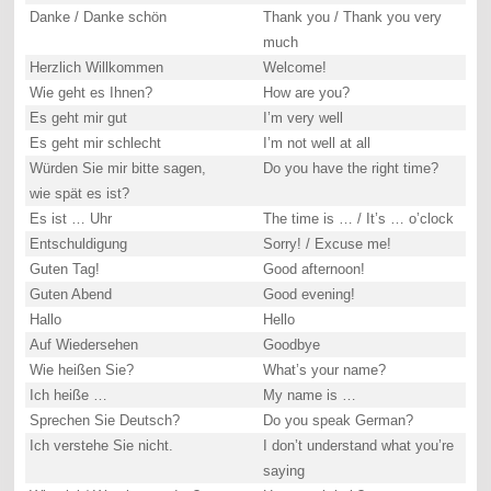
Danke / Danke schön
Thank you / Thank you very
much
Herzlich Willkommen
Welcome!
Wie geht es Ihnen?
How are you?
Es geht mir gut
I’m very well
Es geht mir schlecht
I’m not well at all
Würden Sie mir bitte sagen,
Do you have the right time?
wie spät es ist?
Es ist … Uhr
The time is … / It’s … o’clock
Entschuldigung
Sorry! / Excuse me!
Guten Tag!
Good afternoon!
Guten Abend
Good evening!
Hallo
Hello
Auf Wiedersehen
Goodbye
Wie heißen Sie?
What’s your name?
Ich heiße …
My name is …
Sprechen Sie Deutsch?
Do you speak German?
Ich verstehe Sie nicht.
I don’t understand what you’re
saying