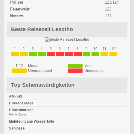
Polizei
123/124
Feuerwehr
122
Notarzt
121
Beste Reisezeit Lesotho
1
2
3
4
5
6
7
8
9
10
11
12
1-12
Monat
Ideal
Übergangszeit
Ungeeignet
Top Sehenswürdigkeiten
Afri-Ski
Drakensberge
Höhlenhäuser
Kome Caves
Maletsunyane Wasserfälle
Sanipass