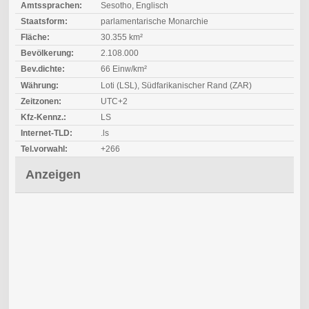
Amtssprachen:
Sesotho, Englisch
Staatsform:
parlamentarische Monarchie
Fläche:
30.355 km²
Bevölkerung:
2.108.000
Bev.dichte:
66 Einw/km²
Währung:
Loti (LSL), Südfarikanischer Rand (ZAR)
Zeitzonen:
UTC+2
Kfz-Kennz.:
LS
Internet-TLD:
.ls
Tel.vorwahl:
+266
Anzeigen