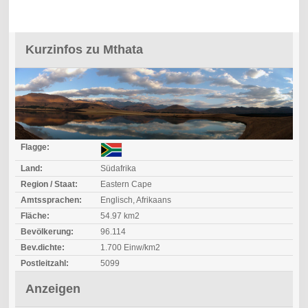
Kurzinfos zu Mthata
Flagge:
Land:
Südafrika
Region / Staat:
Eastern Cape
Amtssprachen:
Englisch, Afrikaans
Fläche:
54.97 km2
Bevölkerung:
96.114
Bev.dichte:
1.700 Einw/km2
Postleitzahl:
5099
Anzeigen