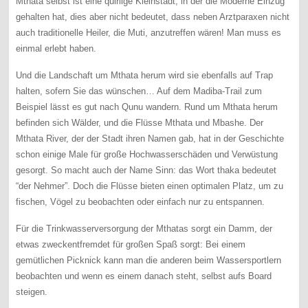
Mthata selbst ist eine quirlige Kleinstadt, in der die Moderne Einzug
gehalten hat, dies aber nicht bedeutet, dass neben Arztparaxen nicht
auch traditionelle Heiler, die Muti, anzutreffen wären! Man muss es
einmal erlebt haben.
Und die Landschaft um Mthata herum wird sie ebenfalls auf Trap
halten, sofern Sie das wünschen… Auf dem Madiba-Trail zum
Beispiel lässt es gut nach Qunu wandern. Rund um Mthata herum
befinden sich Wälder, und die Flüsse Mthata und Mbashe. Der
Mthata River, der der Stadt ihren Namen gab, hat in der Geschichte
schon einige Male für große Hochwasserschäden und Verwüstung
gesorgt. So macht auch der Name Sinn: das Wort thaka bedeutet
“der Nehmer”. Doch die Flüsse bieten einen optimalen Platz, um zu
fischen, Vögel zu beobachten oder einfach nur zu entspannen.
Für die Trinkwasserversorgung der Mthatas sorgt ein Damm, der
etwas zweckentfremdet für großen Spaß sorgt: Bei einem
gemütlichen Picknick kann man die anderen beim Wassersportlern
beobachten und wenn es einem danach steht, selbst aufs Board
steigen.