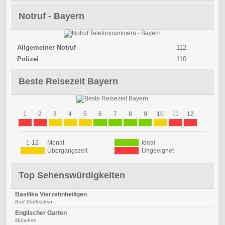
Notruf - Bayern
Allgemeiner Notruf
112
Polizei
110
Beste Reisezeit Bayern
1
2
3
4
5
6
7
8
9
10
11
12
1-12
Monat
Ideal
Übergangszeit
Ungeeignet
Top Sehenswürdigkeiten
Basilika Vierzehnheiligen
Bad Staffelstein
Englischer Garten
München