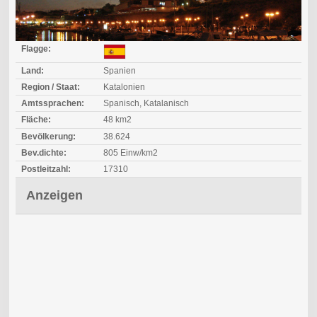
Flagge:
Land:
Spanien
Region / Staat:
Katalonien
Amtssprachen:
Spanisch, Katalanisch
Fläche:
48 km2
Bevölkerung:
38.624
Bev.dichte:
805 Einw/km2
Postleitzahl:
17310
Anzeigen