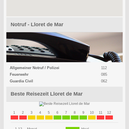
Notruf - Lloret de Mar
Allgemeiner Notruf / Polizei
112
Feuerwehr
085
Guardia Civil
062
Beste Reisezeit Lloret de Mar
1
2
3
4
5
6
7
8
9
10
11
12
1-12
Monat
Ideal