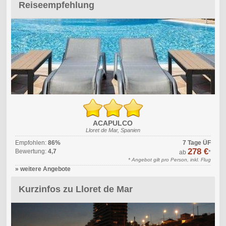
Reiseempfehlung
ACAPULCO
Lloret de Mar, Spanien
Empfohlen:
86%
7 Tage ÜF
278 €
Bewertung:
4,7
ab
*
* Angebot gilt pro Person, inkl. Flug
» weitere Angebote
Kurzinfos zu Lloret de Mar