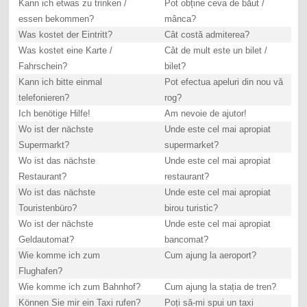
Kann ich etwas zu trinken /
Pot obține ceva de băut /
essen bekommen?
mânca?
Was kostet der Eintritt?
Cât costă admiterea?
Was kostet eine Karte /
Cât de mult este un bilet /
Fahrschein?
bilet?
Kann ich bitte einmal
Pot efectua apeluri din nou vă
telefonieren?
rog?
Ich benötige Hilfe!
Am nevoie de ajutor!
Wo ist der nächste
Unde este cel mai apropiat
Supermarkt?
supermarket?
Wo ist das nächste
Unde este cel mai apropiat
Restaurant?
restaurant?
Wo ist das nächste
Unde este cel mai apropiat
Touristenbüro?
birou turistic?
Wo ist der nächste
Unde este cel mai apropiat
Geldautomat?
bancomat?
Wie komme ich zum
Cum ajung la aeroport?
Flughafen?
Wie komme ich zum Bahnhof?
Cum ajung la stația de tren?
Können Sie mir ein Taxi rufen?
Poți să-mi spui un taxi