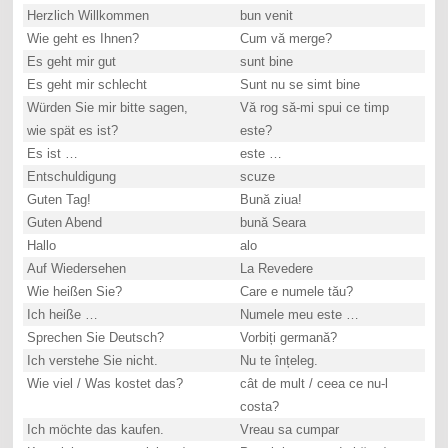
Herzlich Willkommen
bun venit
Wie geht es Ihnen?
Cum vă merge?
Es geht mir gut
sunt bine
Es geht mir schlecht
Sunt nu se simt bine
Würden Sie mir bitte sagen,
Vă rog să-mi spui ce timp
wie spät es ist?
este?
Es ist …
este …
Entschuldigung
scuze
Guten Tag!
Bună ziua!
Guten Abend
bună Seara
Hallo
alo
Auf Wiedersehen
La Revedere
Wie heißen Sie?
Care e numele tău?
Ich heiße …
Numele meu este …
Sprechen Sie Deutsch?
Vorbiți germană?
Ich verstehe Sie nicht.
Nu te înțeleg.
Wie viel / Was kostet das?
cât de mult / ceea ce nu-l
costa?
Ich möchte das kaufen.
Vreau sa cumpar