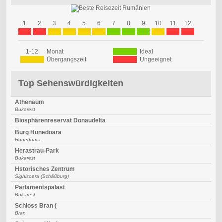
1
2
3
4
5
6
7
8
9
10
11
12
1-12
Monat
Ideal
Übergangszeit
Ungeeignet
Top Sehenswürdigkeiten
Athenäum
Bukarest
Biosphärenreservat Donaudelta
Burg Hunedoara
Hunedoara
Herastrau-Park
Bukarest
Hstorisches Zentrum
Sighisoara (Schäßburg)
Parlamentspalast
Bukarest
Schloss Bran (
Bran