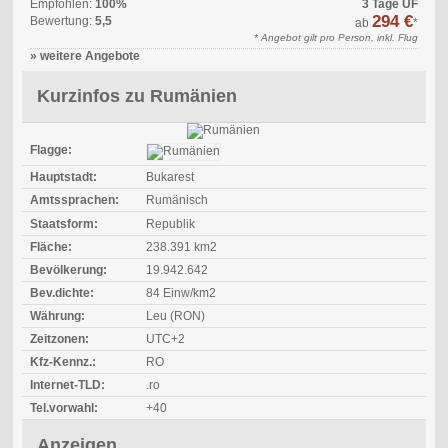
Empfohlen:
100%
3 Tage ÜF
294 €
Bewertung:
5,5
ab
*
* Angebot gilt pro Person, inkl. Flug
» weitere Angebote
Kurzinfos zu Rumänien
Flagge:
Hauptstadt:
Bukarest
Amtssprachen:
Rumänisch
Staatsform:
Republik
Fläche:
238.391 km2
Bevölkerung:
19.942.642
Bev.dichte:
84 Einw/km2
Währung:
Leu (RON)
Zeitzonen:
UTC+2
Kfz-Kennz.:
RO
Internet-TLD:
.ro
Tel.vorwahl:
+40
Anzeigen