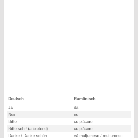
Deutsch
Rumänisch
Ja
da
Nein
nu
Bitte
cu plăcere
Bitte sehr! (anbietend)
cu plăcere
Danke / Danke schön
vă mulțumesc / mulțumesc