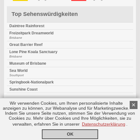
Top Sehenswürdigkeiten
Daintree Rainforest
Freizeitpark Dreamworld
Brisbane
Great Barrier Reef
Lone Pine Koala Sanctuary
Brisbane
Museum of Brisbane
Sea World
Southport
Springbook-Nationalpark
Sunshine Coast
Wir verwenden Cookies, um Ihnen personalisierte Inhalte
×
anzeigen zu können, zur Webanalyse und für Marketingzwecke.
Indem Sie unsere Seite nutzen, stimmen Sie der Verwendung von
Cookies zu. Mehr über Cookies und Ihre Möglichkeiten, sie zu
Copyright © 2026 by Triplemind GmbH
Nach oben
Impressum
|
Datenschutz
verwalten, erfahren Sie in unserer
Datenschutzerklärung
.
OK