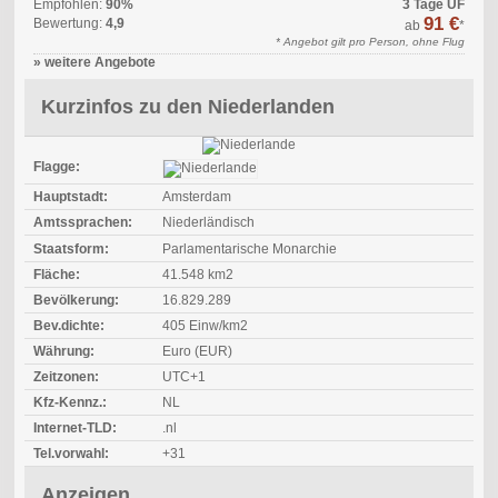
Empfohlen:
90%
3 Tage ÜF
91 €
Bewertung:
4,9
ab
*
* Angebot gilt pro Person, ohne Flug
» weitere Angebote
Kurzinfos zu den Niederlanden
Flagge:
Hauptstadt:
Amsterdam
Amtssprachen:
Niederländisch
Staatsform:
Parlamentarische Monarchie
Fläche:
41.548 km2
Bevölkerung:
16.829.289
Bev.dichte:
405 Einw/km2
Währung:
Euro (EUR)
Zeitzonen:
UTC+1
Kfz-Kennz.:
NL
Internet-TLD:
.nl
Tel.vorwahl:
+31
Anzeigen