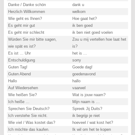
Danke / Danke schön
dank u
Herzlich Willkommen
welkom
Wie geht es Ihnen?
Hoe gaat het?
Es geht mir gut
ik ben goed
Es geht mir schlecht
ik ben niet goed voelen
Würden Sie mir bitte sagen,
Zou u mij vertellen hoe laat het
wie spät es ist?
is?
Es ist … Uhr
het is …
Entschuldigung
sorry
Guten Tag!
Goede dag!
Guten Abend
goedenavond
Hallo
hallo
Auf Wiedersehen
vaarwel
Wie heißen Sie?
Wat is jouw naam?
Ich heiße …
Mijn naam is …
Sprechen Sie Deutsch?
Spreek Jij Duits?
Ich verstehe Sie nicht.
ik begrijp je niet
Wie viel / Was kostet das?
hoeveel / wat kost het?
Ich möchte das kaufen.
Ik wil om het te kopen