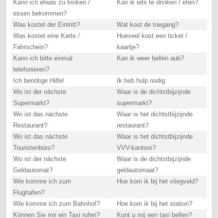
Kann ich etwas zu trinken /
Kan ik iets te drinken / eten?
essen bekommen?
Was kostet der Eintritt?
Wat kost de toegang?
Was kostet eine Karte /
Hoeveel kost een ticket /
Fahrschein?
kaartje?
Kann ich bitte einmal
Kan ik weer bellen aub?
telefonieren?
Ich benötige Hilfe!
Ik heb hulp nodig
Wo ist der nächste
Waar is de dichtstbijzijnde
Supermarkt?
supermarkt?
Wo ist das nächste
Waar is het dichtstbijzijnde
Restaurant?
restaurant?
Wo ist das nächste
Waar is het dichtstbijzijnde
Touristenbüro?
VVV-kantoor?
Wo ist der nächste
Waar is de dichtstbijzijnde
Geldautomat?
geldautomaat?
Wie komme ich zum
Hoe kom ik bij het vliegveld?
Flughafen?
Wie komme ich zum Bahnhof?
Hoe kom ik bij het station?
Können Sie mir ein Taxi rufen?
Kunt u mij een taxi bellen?