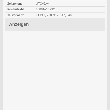
Zeitzonen:
UTC−5/−4
Postleitzahl:
10001–10292
Tel.vorwahl:
+1 212, 718, 917, 347, 646
Anzeigen