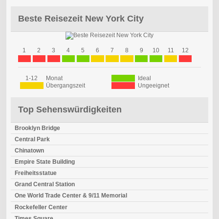
Beste Reisezeit New York City
1
2
3
4
5
6
7
8
9
10
11
12
1-12
Monat
Ideal
Übergangszeit
Ungeeignet
Top Sehenswürdigkeiten
Brooklyn Bridge
Central Park
Chinatown
Empire State Building
Freiheitsstatue
Grand Central Station
One World Trade Center & 9/11 Memorial
Rockefeller Center
Times Square