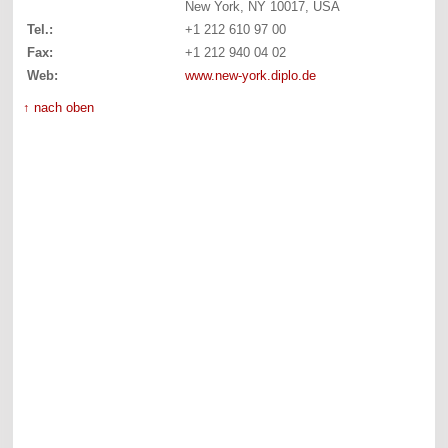
New York, NY 10017, USA
Tel.:
+1 212 610 97 00
Fax:
+1 212 940 04 02
Web:
www.new-york.diplo.de
↑ nach oben