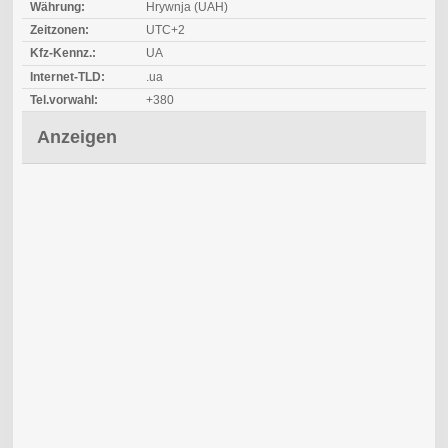
Währung:
Hrywnja (UAH)
Zeitzonen:
UTC+2
Kfz-Kennz.:
UA
Internet-TLD:
.ua
Tel.vorwahl:
+380
Anzeigen