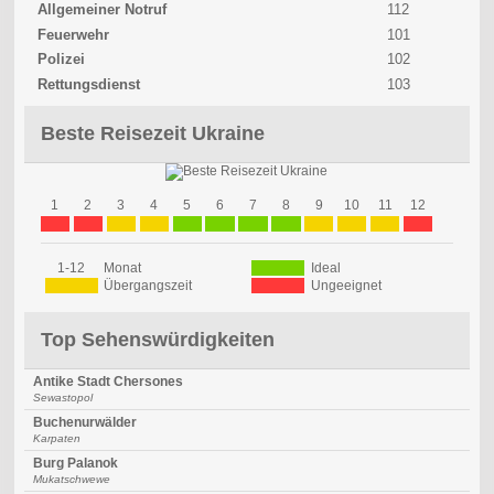
Allgemeiner Notruf
112
Feuerwehr
101
Polizei
102
Rettungsdienst
103
Beste Reisezeit Ukraine
1
2
3
4
5
6
7
8
9
10
11
12
1-12
Monat
Ideal
Übergangszeit
Ungeeignet
Top Sehenswürdigkeiten
Antike Stadt Chersones
Sewastopol
Buchenurwälder
Karpaten
Burg Palanok
Mukatschwewe