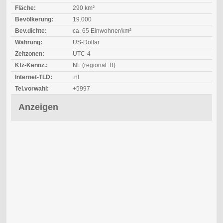
Fläche:
290 km²
Bevölkerung:
19.000
Bev.dichte:
ca. 65 Einwohner/km²
Währung:
US-Dollar
Zeitzonen:
UTC-4
Kfz-Kennz.:
NL (regional: B)
Internet-TLD:
.nl
Tel.vorwahl:
+5997
Anzeigen