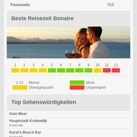
Feuerwehr
919
Beste Reisezeit Bonaire
1
2
3
4
5
6
7
8
9
10
11
12
1-12
Monat
Ideal
Übergangszeit
Ungeeignet
Top Sehenswürdigkeiten
Goto Meer
Hauptstadt Kralendijk
Kralendijk
Karel's Beach Bar
Kralendijk