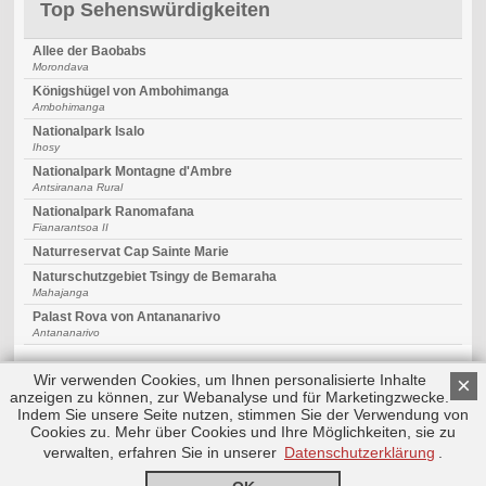
Top Sehenswürdigkeiten
Allee der Baobabs
Morondava
Königshügel von Ambohimanga
Ambohimanga
Nationalpark Isalo
Ihosy
Nationalpark Montagne d'Ambre
Antsiranana Rural
Nationalpark Ranomafana
Fianarantsoa II
Naturreservat Cap Sainte Marie
Naturschutzgebiet Tsingy de Bemaraha
Mahajanga
Palast Rova von Antananarivo
Antananarivo
Wir verwenden Cookies, um Ihnen personalisierte Inhalte
×
anzeigen zu können, zur Webanalyse und für Marketingzwecke.
Indem Sie unsere Seite nutzen, stimmen Sie der Verwendung von
Cookies zu. Mehr über Cookies und Ihre Möglichkeiten, sie zu
Copyright © 2026 by Triplemind GmbH
Nach oben
Impressum
|
Datenschutz
verwalten, erfahren Sie in unserer
Datenschutzerklärung
.