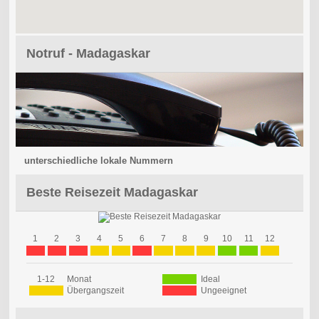
Notruf - Madagaskar
unterschiedliche lokale Nummern
Beste Reisezeit Madagaskar
1
2
3
4
5
6
7
8
9
10
11
12
1-12
Monat
Ideal
Übergangszeit
Ungeeignet