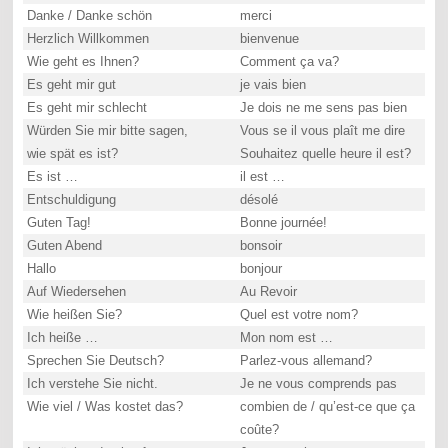
Danke / Danke schön
merci
Herzlich Willkommen
bienvenue
Wie geht es Ihnen?
Comment ça va?
Es geht mir gut
je vais bien
Es geht mir schlecht
Je dois ne me sens pas bien
Würden Sie mir bitte sagen,
Vous se il vous plaît me dire
wie spät es ist?
Souhaitez quelle heure il est?
Es ist …
il est …
Entschuldigung
désolé
Guten Tag!
Bonne journée!
Guten Abend
bonsoir
Hallo
bonjour
Auf Wiedersehen
Au Revoir
Wie heißen Sie?
Quel est votre nom?
Ich heiße …
Mon nom est …
Sprechen Sie Deutsch?
Parlez-vous allemand?
Ich verstehe Sie nicht.
Je ne vous comprends pas
Wie viel / Was kostet das?
combien de / qu’est-ce que ça
coûte?