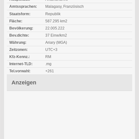
Amtssprachen:
Malagasy, Französisch
Staatsform:
Republik
Fläche:
587.295 km2
Bevölkerung:
22.005.222
Bev.dichte:
37 Einw/km2
Währung:
Ariary (MGA)
Zeitzonen:
UTC+3
Kfz-Kennz.:
RM
Internet-TLD:
.mg
Tel.vorwahl:
+261
Anzeigen