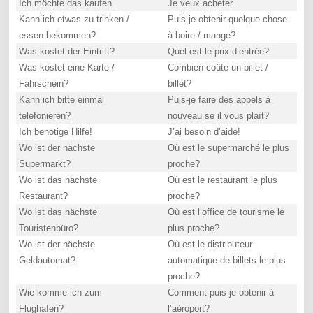
Ich möchte das kaufen.
Je veux acheter
Kann ich etwas zu trinken /
Puis-je obtenir quelque chose
essen bekommen?
à boire / mange?
Was kostet der Eintritt?
Quel est le prix d’entrée?
Was kostet eine Karte /
Combien coûte un billet /
Fahrschein?
billet?
Kann ich bitte einmal
Puis-je faire des appels à
telefonieren?
nouveau se il vous plaît?
Ich benötige Hilfe!
J’ai besoin d’aide!
Wo ist der nächste
Où est le supermarché le plus
Supermarkt?
proche?
Wo ist das nächste
Où est le restaurant le plus
Restaurant?
proche?
Wo ist das nächste
Où est l’office de tourisme le
Touristenbüro?
plus proche?
Wo ist der nächste
Où est le distributeur
Geldautomat?
automatique de billets le plus
proche?
Wie komme ich zum
Comment puis-je obtenir à
Flughafen?
l’aéroport?