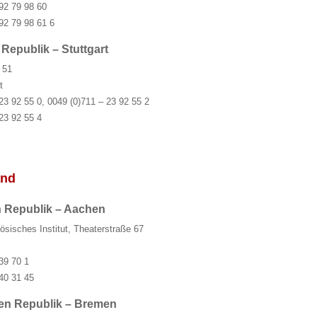
92 79 98 60
92 79 98 61 6
Republik – Stuttgart
 51
t
23 92 55 0, 0049 (0)711 – 23 92 55 2
23 92 55 4
and
 Republik – Aachen
sisches Institut, Theaterstraße 67
39 70 1
40 31 45
en Republik – Bremen