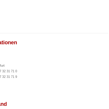
ationen
furt
7 32 31 71 0
7 32 31 71 9
and