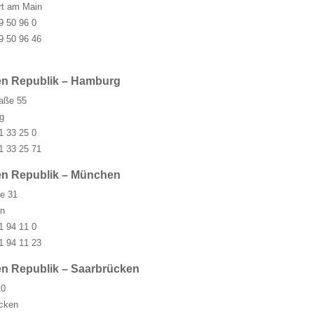
rt am Main
9 50 96 0
9 50 96 46
en Republik – Hamburg
aße 55
g
1 33 25 0
1 33 25 71
en Republik – München
e 31
n
1 94 11 0
1 94 11 23
en Republik – Saarbrücken
10
cken