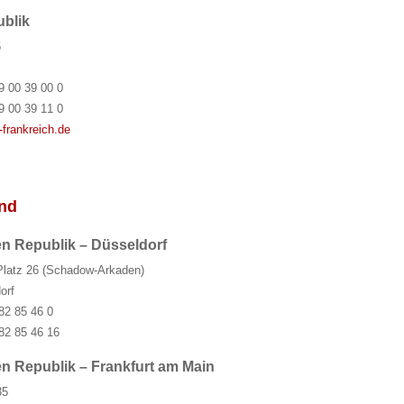
ublik
5
9 00 39 00 0
9 00 39 11 0
frankreich.de
and
n Republik – Düsseldorf
-Platz 26 (Schadow-Arkaden)
orf
82 85 46 0
82 85 46 16
n Republik – Frankfurt am Main
35