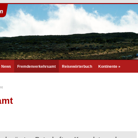
on
- News
Fremdenverkehrsamt
Reisewörterbuch
Kontinente
»
mt
amt