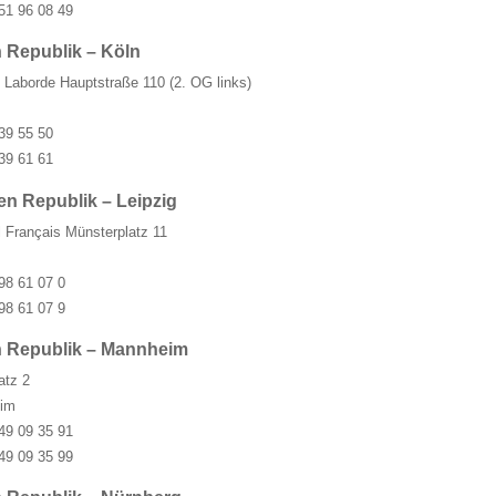
51 96 08 49
 Republik – Köln
 Laborde Hauptstraße 110 (2. OG links)
39 55 50
39 61 61
n Republik – Leipzig
l Français Münsterplatz 11
98 61 07 0
98 61 07 9
n Republik – Mannheim
atz 2
im
49 09 35 91
49 09 35 99