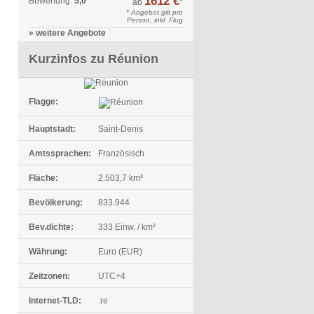
1612 €
Bewertung:
5,6
ab
*
* Angebot gilt pro
Person, inkl. Flug
» weitere Angebote
Kurzinfos zu Réunion
Flagge:
Hauptstadt:
Saint-Denis
Amtssprachen:
Französisch
Fläche:
2.503,7 km²
Bevölkerung:
833.944
Bev.dichte:
333 Einw. / km²
Währung:
Euro (EUR)
Zeitzonen:
UTC+4
Internet-TLD:
.re