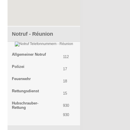
Notruf - Réunion
Allgemeiner Notruf
112
Polizei
17
Feuerwehr
18
Rettungsdienst
15
Hubschrauber-
930
Rettung
930