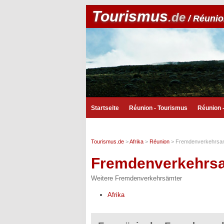
Tourismus
.de
/ Réuni
Startseite
Réunion - Tourismus
Réunion 
Tourismus.de
>
Afrika
>
Réunion
>
Fremdenverkehrsa
Fremdenverkehrs
Weitere Fremdenverkehrsämter
Afrika