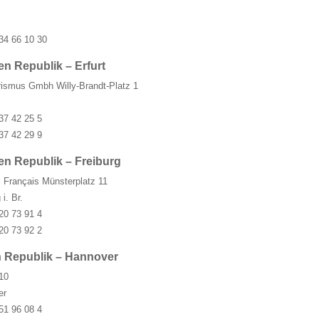
4
34 66 10 30
n Republik – Erfurt
rismus Gmbh Willy-Brandt-Platz 1
37 42 25 5
37 42 29 9
en Republik – Freiburg
l Français Münsterplatz 11
i. Br.
20 73 91 4
20 73 92 2
 Republik – Hannover
 10
er
51 96 08 4