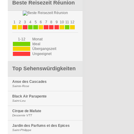
Beste Reisezeit Réunion
1
2
3
4
5
6
7
8
9
10
11
12
1-12
Monat
Ideal
Übergangszeit
Ungeeignet
Top Sehenswürdigkeiten
Anse des Cascades
Sainte-Rose
Black Air Parapente
Saint-Leu
Cirque de Mafate
Descente VTT
Jardin des Parfums et des Epices
Saint-Philippe