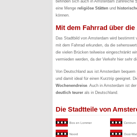
befinden sich auch in Amsterdam zahlreiche
eine Menge
religiöse Stätten
und
historisch
können.
Mit dem Fahrrad über die
Das Stadtbild von Amsterdam wird bestimmt 
mit dem Fahrrad erkunden, da die sehenswerte
die vielen Brücken teilweise eingeschränkt w
vermieden werden, da der Verkehr hier sehr di
Von Deutschland aus ist Amsterdam bequem
und damit ideal für einen Kurztrip geeignet. 
Wochenendreise
. Auch in Amsterdam ist der 
deutlich teurer
als in Deutschland.
Die Stadtteile von Amste
Bos en Lommer
Centrum
Noord
Oost-Wat