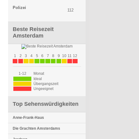
Polizei
112
Beste Reisezeit
Amsterdam
1
2
3
4
5
6
7
8
9
10
11
12
1-12
Monat
Ideal
Übergangszeit
Ungeeignet
Top Sehenswürdigkeiten
Anne-Frank-Haus
Die Grachten Amsterdams