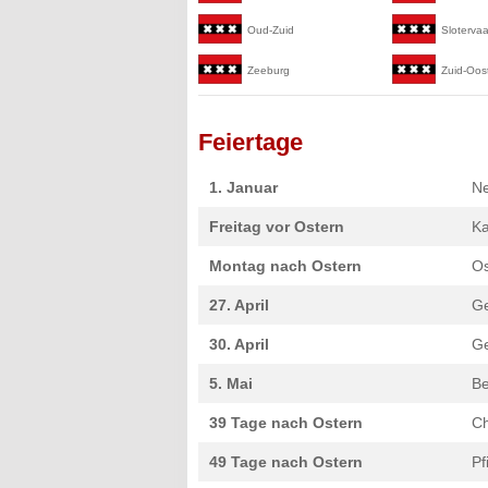
Oud-Zuid
Slotervaa
Zeeburg
Zuid-Oos
Feiertage
1. Januar
Ne
Freitag vor Ostern
Ka
Montag nach Ostern
O
27. April
Ge
30. April
Ge
5. Mai
Be
39 Tage nach Ostern
Ch
49 Tage nach Ostern
Pf