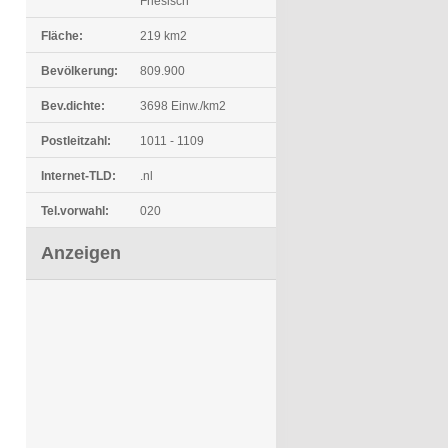
Friesisch
Fläche:
219 km2
Bevölkerung:
809.900
Bev.dichte:
3698 Einw./km2
Postleitzahl:
1011 - 1109
Internet-TLD:
.nl
Tel.vorwahl:
020
Anzeigen