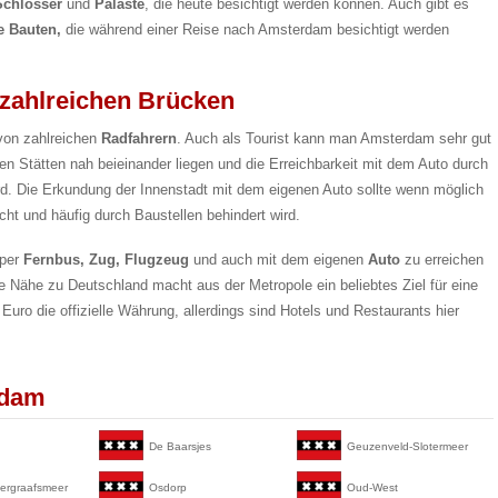
Schlösser
und
Paläste
, die heute besichtigt werden können. Auch gibt es
e Bauten,
die während einer Reise nach Amsterdam besichtigt werden
 zahlreichen Brücken
von zahlreichen
Radfahrern
. Auch als Tourist kann man Amsterdam sehr gut
n Stätten nah beieinander liegen und die Erreichbarkeit mit dem Auto durch
ird. Die Erkundung der Innenstadt mit dem eigenen Auto sollte wenn möglich
cht und häufig durch Baustellen behindert wird.
 per
Fernbus, Zug, Flugzeug
und auch mit dem eigenen
Auto
zu erreichen
Die Nähe zu Deutschland macht aus der Metropole ein beliebtes Ziel für eine
Euro die offizielle Währung, allerdings sind Hotels und Restaurants hier
rdam
De Baarsjes
Geuzenveld-Slotermeer
ergraafsmeer
Osdorp
Oud-West