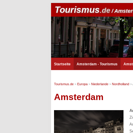
Tourismus
.de
/ Amste
Startseite
Amsterdam - Tourismus
Amst
Tourismus.de
>
Europa
>
Niederlande
>
Nordholland
>
Amsterdam
A
Zi
A
S