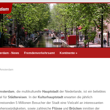
rdam
erdam - News
Fremdenverkehrsamt
Kontinente
»
Amsterdam
msterdam
, die multikulturelle
Hauptstadt
der Niederlande, ist ein beliebtes
el für
Städtereisen
. In der
Kulturhauptstadt
erwarten die jährlich
nreisenden 5 Millionen Besucher der Stadt eine Vielzahl an interessanten
ehenswürdigkeiten, sowie zahlreiche
Flüsse
und
Brücken
inmitten der