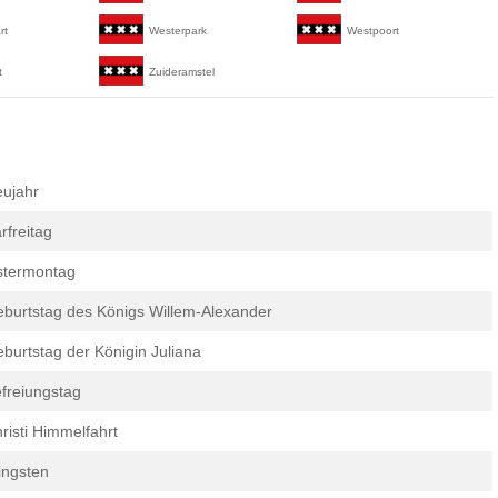
rt
Westerpark
Westpoort
t
Zuideramstel
ujahr
rfreitag
stermontag
burtstag des Königs Willem-Alexander
burtstag der Königin Juliana
freiungstag
risti Himmelfahrt
ingsten