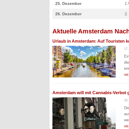
25. Dezember
1.
26. Dezember
2.
Aktuelle Amsterdam Nach
Urlaub in Amsterdam: Auf Touristen
17.
Ei
di
er
WE
Amsterdam will mit Cannabis-Verbot
20.
Di
au
we
WE