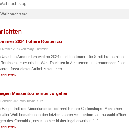
Weihnachtstag
 Weihnachtstag
richten
 kommen 2024 höhere Kosten zu
 Oktober 2023
von Mary Hammler
n Urlaub in Amsterdam wird ab 2024 merklich teurer. Die Stadt hat nämlich
e Touristensteuer erhöht. Was Touristen in Amsterdam im kommenden Jahr
wartet, fasst dieser Artikel zusammen.
ITERLESEN →
 gegen Massentourismus vorgehen
 Februar 2020
von Tobias Kurz
e Hauptstadt der Niederlande ist bekannt für ihre Coffeeshops. Menschen
s aller Welt besuchten in den letzten Jahren Amsterdam fast ausschließlich
gen des Cannabis‘, das man hier bisher legal erwerben […]
ITERLESEN →