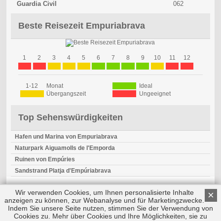
Guardia Civil
062
Beste Reisezeit Empuriabrava
1
2
3
4
5
6
7
8
9
10
11
12
1-12
Monat
Ideal
Übergangszeit
Ungeeignet
Top Sehenswürdigkeiten
Hafen und Marina von Empuriabrava
Naturpark Aiguamolls de l'Emporda
Ruinen von Empúries
Sandstrand Platja d'Empúriabrava
Wir verwenden Cookies, um Ihnen personalisierte Inhalte
×
anzeigen zu können, zur Webanalyse und für Marketingzwecke.
Indem Sie unsere Seite nutzen, stimmen Sie der Verwendung von
Cookies zu. Mehr über Cookies und Ihre Möglichkeiten, sie zu
Copyright © 2026 by Triplemind GmbH
Nach oben