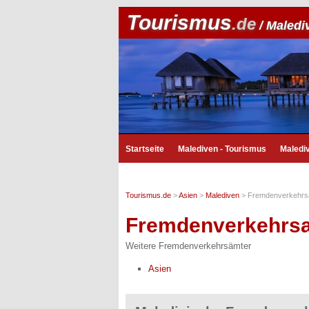
Tourismus
.de
/ Maledi
Startseite
Malediven - Tourismus
Maledi
Tourismus.de
>
Asien
>
Malediven
>
Fremdenverkehrs
Fremdenverkehrs
Weitere Fremdenverkehrsämter
Asien