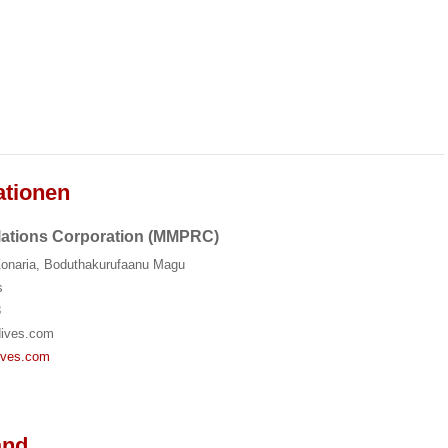
ationen
elations Corporation (MMPRC)
 Zonaria, Boduthakurufaanu Magu
s
8
dives.com
ives.com
and