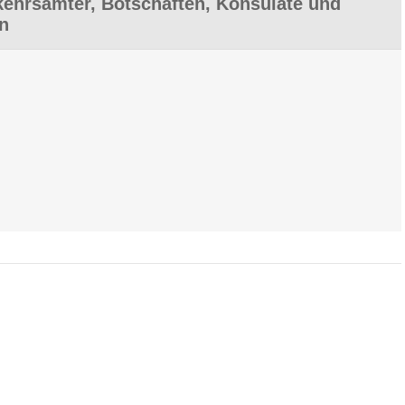
ehrsämter, Botschaften, Konsulate und
en