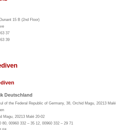
Dunant 15 B (2nd Floor)
ve
 63 37
 63 39
ediven
ediven
ik Deutschland
ul of the Federal Republic of Germany, 38, Orchid Magu, 20213 Malé
ven
id Magu, 20213 Malé 20-02
0 80, 00960 332 – 35 12, 00960 332 – 29 71
2 58