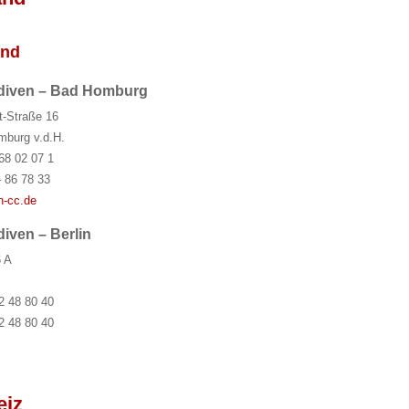
and
ediven – Bad Homburg
-Straße 16
burg v.d.H.
68 02 07 1
– 86 78 33
n-cc.de
iven – Berlin
6 A
2 48 80 40
2 48 80 40
eiz