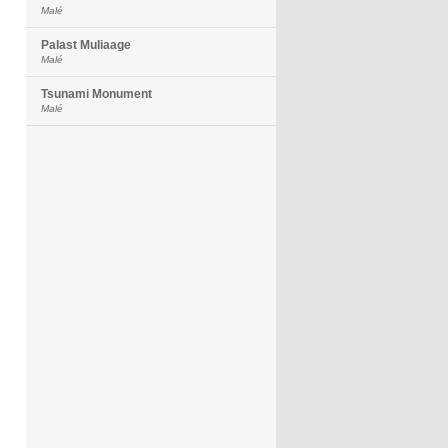
Malé
Palast Muliaage
Malé
Tsunami Monument
Malé