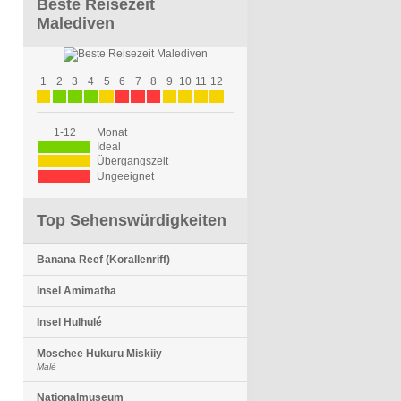
Beste Reisezeit
Malediven
1
2
3
4
5
6
7
8
9
10
11
12
1-12
Monat
Ideal
Übergangszeit
Ungeeignet
Top Sehenswürdigkeiten
Banana Reef (Korallenriff)
Insel Amimatha
Insel Hulhulé
Moschee Hukuru Miskiiy
Malé
Nationalmuseum