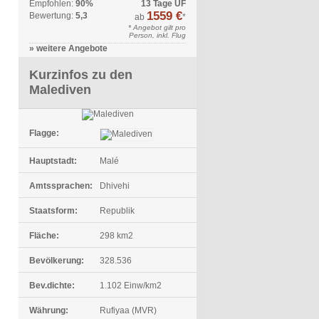
Empfohlen:
90%
13 Tage ÜF
1559 €
Bewertung:
5,3
ab
*
* Angebot gilt pro
Person, inkl. Flug
» weitere Angebote
Kurzinfos zu den
Malediven
Flagge:
Hauptstadt:
Malé
Amtssprachen:
Dhivehi
Staatsform:
Republik
Fläche:
298 km2
Bevölkerung:
328.536
Bev.dichte:
1.102 Einw/km2
Währung:
Rufiyaa (MVR)