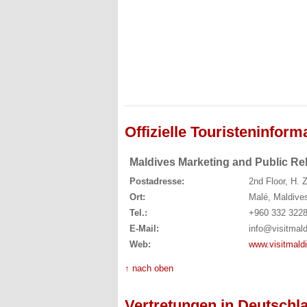
Offizielle Touristeninform
Maldives Marketing and Public R
Postadresse:
2nd Floor, H.
Ort:
Malé, Maldive
Tel.:
+960 332 322
E-Mail:
info@visitmal
Web:
www.visitmald
↑ nach oben
Vertretungen in Deutschl