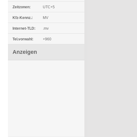
Zeitzonen:
UTC+5
Kfz-Kennz.:
MV
Internet-TLD:
.mv
Tel.vorwahl:
+960
Anzeigen