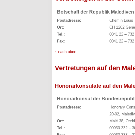
Botschaft der Republik Malediven
Postadresse:
Chemin Louis 
Ort:
CH 1202 Genè
Tel.:
0041 22 – 732
Fax:
0041 22 – 732
↑ nach oben
Vertretungen auf den Mal
Honorarkonsulate auf den Mal
Honorarkonsul der Bundesrepubl
Postadresse:
Honorary Cons
20-02, Maledi
Ort:
Malé 38, Orch
Tel.:
00960 332 – 3
Fax:
00960 333 – 2