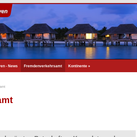
ven
ven - News
Fremdenverkehrsamt
Kontinente
»
amt
amt