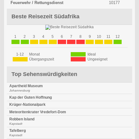
Feuerwehr / Rettungsdienst
10177
Beste Reisezeit Südafrika
1
2
3
4
5
6
7
8
9
10
11
12
1-12
Monat
Ideal
Übergangszeit
Ungeeignet
Top Sehenswürdigkeiten
Apartheid Museum
Johannesburg
Kap der Guten Hoffnung
Krüger-Nationalpark
Meteoritenkrater Vredefort-Dom
Robben Island
Kapstadt
Tafelberg
Kapstadt