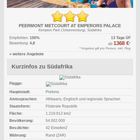
PEERMONT METCOURT AT EMPERORS PALACE
Kempton Park (Johannesburg), Südafrika
Empfohlen:
100%
13 Tage ÜF
1368 €
Bewertung:
4,8
ab
*
* Angebot gilt pro Person, inkl. Flug
» weitere Angebote
Kurzinfos zu Südafrika
Flagge:
Hauptstadt:
Pretoria
Amtssprachen:
Afrikaans, Englisch und regionale Sprachen
Staatsform:
Föderale Republik
Fläche:
1.219.912 km2
Bevölkerung:
54.002.000
Bev.dichte:
42 Einw/km2
Währung:
Rand (ZAR)