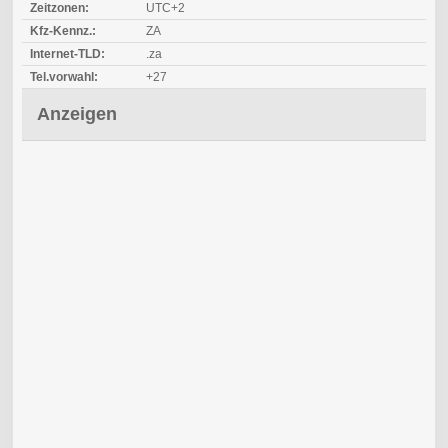
Zeitzonen:
UTC+2
Kfz-Kennz.:
ZA
Internet-TLD:
.za
Tel.vorwahl:
+27
Anzeigen