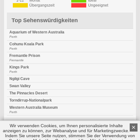
1-12
Monat
Ideal
Übergangszeit
Ungeeignet
Top Sehenswürdigkeiten
Aquarium of Western Australia
Perth
Cohunu Koala Park
Perth
Fremantle Prison
Fremantle
Kings Park
Perth
Ngilgi Cave
Swan Valley
The Pinnacles Desert
Torndirrup-Nationalpark
Western Australia Museum
Perth
Wir verwenden Cookies, um Ihnen personalisierte Inhalte
×
anzeigen zu können, zur Webanalyse und für Marketingzwecke.
Indem Sie unsere Seite nutzen, stimmen Sie der Verwendung von