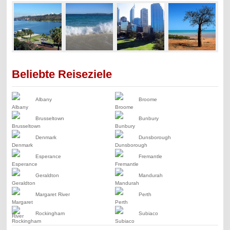
Beliebte Reiseziele
Albany
Broome
Brusseltown
Bunbury
Denmark
Dunsborough
Esperance
Fremantle
Geraldton
Mandurah
Margaret River
Perth
Rockingham
Subiaco