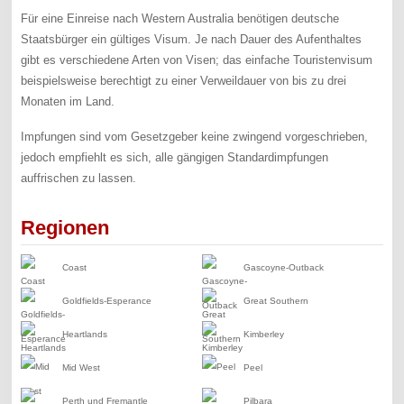
Für eine Einreise nach Western Australia benötigen deutsche
Staatsbürger ein gültiges Visum. Je nach Dauer des Aufenthaltes
gibt es verschiedene Arten von Visen; das einfache Touristenvisum
beispielsweise berechtigt zu einer Verweildauer von bis zu drei
Monaten im Land.
Impfungen sind vom Gesetzgeber keine zwingend vorgeschrieben,
jedoch empfiehlt es sich, alle gängigen Standardimpfungen
auffrischen zu lassen.
Regionen
Coast
Gascoyne-Outback
Goldfields-Esperance
Great Southern
Heartlands
Kimberley
Mid West
Peel
Perth und Fremantle
Pilbara